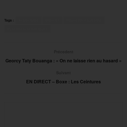
Tags :
Athlétisme
Biarritz
Nouvelle-Aquitaine
Pyrénées-Atlantiques
Précedent
Georcy Taty Bouanga : « On ne laisse rien au hasard »
Suivant
EN DIRECT – Boxe : Les Ceintures