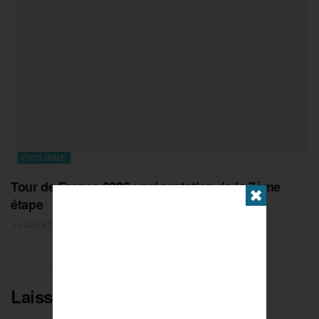
CYCLISME
Tour de France 2026 : présentation de la 7ème
✖
étape
10 JUILLET 2026
Laisser un commentaire