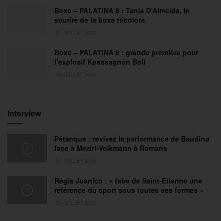
Boxe – PALATINA 8 : Tania D’Almeida, le
sourire de la boxe tricolore
31 JUILLET 2026
Boxe – PALATINA 8 : grande première pour
l’explosif Kpassagnon Boli
30 JUILLET 2026
Interview
Pétanque : revivez la performance de Baudino
face à Meziri-Volkmann à Romans
31 JUILLET 2026
Régis Juanico : « faire de Saint-Etienne une
référence du sport sous toutes ses formes »
29 JUILLET 2026