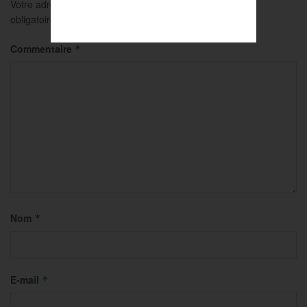
Votre adresse e-mail ne sera pas publiée.
Les champs
obligatoires sont indiqués avec
*
Commentaire
*
Nom
*
E-mail
*