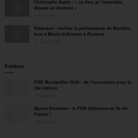
Christophe Sarrio : « ce titre, je l’attendais
depuis un moment »
6 AOÛT 2026
Pétanque : revivez la performance de Baudino
face à Meziri-Volkmann à Romans
31 JUILLET 2026
Extrême
FISE Montpellier 2026 : de l’innovation pour la
29e édition
18 MARS 2026
Sports Extrêmes : le FISE débarque en Ile-de-
France !
2 MARS 2026