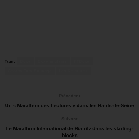
Tags :
Boxe
Boxe anglaise
FFBoxe
Georcy Taty Bouanga
Les Ceintures
Précedent
Un « Marathon des Lectures » dans les Hauts-de-Seine
Suivant
Le Marathon International de Biarritz dans les starting-
blocks