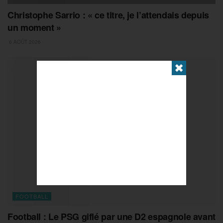
Christophe Sarrio : « ce titre, je l’attendais depuis
un moment »
6 AOÛT 2026
✖
FOOTBALL
Football : Le PSG giflé par une D2 espagnole avant