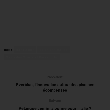
Tags :
Handisport
Salon des maires
Salon des Sports et Parasports
Précedent
Everblue, l’innovation autour des piscines
écompensée
Suivant
Pétanque : enfin la bonne pour l’Italie ?