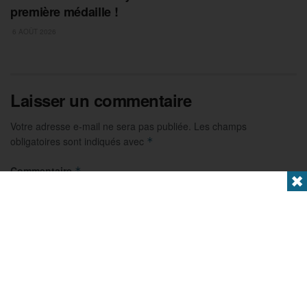
première médaille !
6 AOÛT 2026
Laisser un commentaire
Votre adresse e-mail ne sera pas publiée.
Les champs
obligatoires sont indiqués avec
*
Commentaire
*
✖