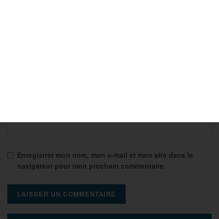
Nom
*
E-mail
*
Site web
Enregistrer mon nom, mon e-mail et mon site dans le
navigateur pour mon prochain commentaire.