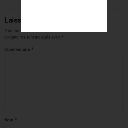
Laisser un commentaire
Votre adresse e-mail ne sera pas publiée.
Les champs
obligatoires sont indiqués avec
*
Commentaire
*
Nom
*