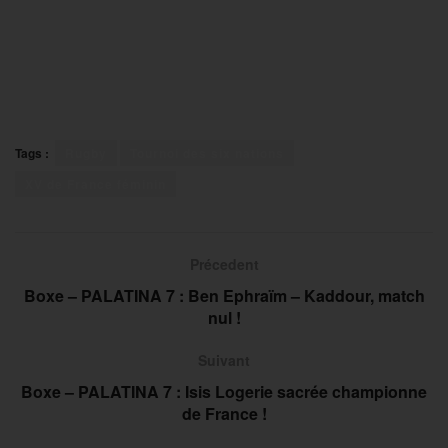
Tags :
Rugby
Tournoi des six nations
XV de France féminin
Précedent
Boxe – PALATINA 7 : Ben Ephraïm – Kaddour, match
nul !
Suivant
Boxe – PALATINA 7 : Isis Logerie sacrée championne
de France !