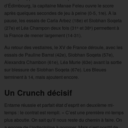
d’Édimbourg, la capitaine Manae Feleu ouvre le score
après quelques secondes de jeu à peine (0-5, 1re). A la
pause, les essais de Carla Arbez (18e) et Siobhan Soqeta
(27e) et Léa Champon deux fois (31
et 38
) permettent à
e
e
la France de mener largement (14-31).
Au retour des vestiaires, le XV de France déroule, avec les
essais de Pauline Barrat (42e), Siobhan Soqeta (57e),
Alexandra Chambon (61e), Léa Murie (63e) avant la sortie
sur blessure de Siobhan Soqeta (67e). Les Bleues
terminent à 14, mais ajoutent encore.
Un Crunch décisif
Entame réussie et parfait état d’esprit en deuxième mi-
temps : le contrat est rempli. « C’est une première mi-temps
plus aboutie. On sait qu’il nous reste du chemin à faire. On
a encore de l’indiscipline à gommer. Mais c’est positif de