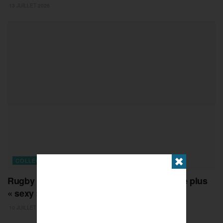
13 JUILLET 2026
✖
COLLECTIFS
Rugby : face à l’Australie, le XV de France le plus
« sexy » de l’été
10 JUILLET 2026