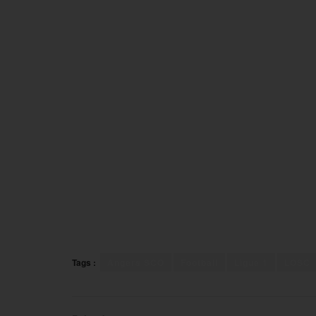
Tags :
Angers SCO
Football
Ligue 1
LOSC