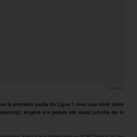
Icon Sport
mine la première partie de Ligue 1 avec une série noire
mpionnat, Angers n’a jamais été aussi proche de la
elégation
. Suite à leur défaite face au LOSC hier (1-0), les