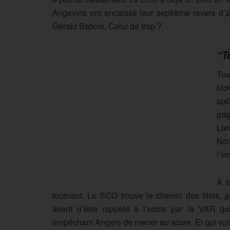
Angevins ont encaissé leur septième revers d’a
Gérald Baticle. Celui de trop ?
“T
Tou
blo
spé
gag
Lan
Noi
l’e
À l
tournant. Le SCO trouve le chemin des filets,
avant d’être rappelé à l’ordre par la VAR qui 
empêchant Angers de mener au score. Et qui voit