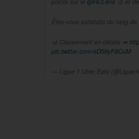
points sur le
@RCLens
🥈 et de
Êtes-vous satisfaits du rang de
📊 Classement en détails ➡
htt
pic.twitter.com/eD59yF8CuM
— Ligue 1 Uber Eats (@Ligue