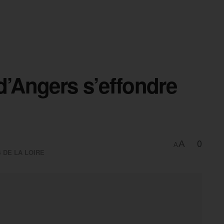
d’Angers s’effondre
0
A
A
 DE LA LOIRE