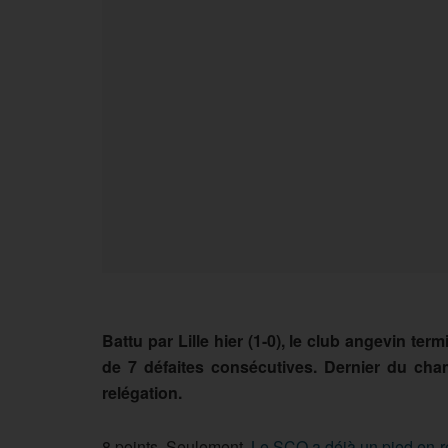
Battu par Lille hier (1-0), le club angevin ter
de 7 défaites consécutives. Dernier du cha
relégation.
8 points. Seulement.
Le SCO a déjà un pied en r