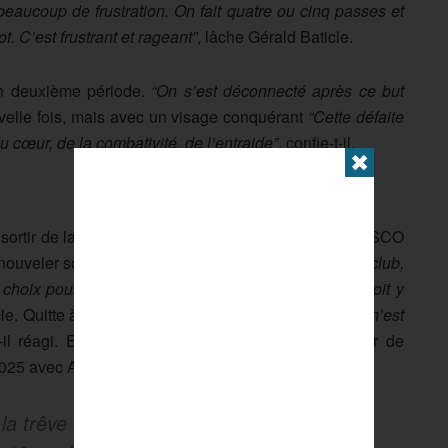
beaucoup de frustration. On fait quatre ou cinq passes et
t. C’est frustrant et rageant”
, lâche Gérald Baticle.
 en deuxième période.
“On s’est déconnecté après ce but
velle fois, mais avec un visage conquérant
“Cette défaite
 du cœur, de la combativité, de l’entraide”,
confie-t-il.
✖
ortir de la zone de relégation (Brest, 13 points), le SCO
nouveler son staff.
“Ce qui compte, c’est l’avenir du club,
 choix pour le club. C’est un moment opportun s’il doit y
le. Quitte à perdre sa fonction d’entraîneur…
“Si ce n’est
-il réagi. En poste depuis mai 2021, le successeur de
2025 avec Angers.
a trêve en tête 🥇 avec une avance de 5