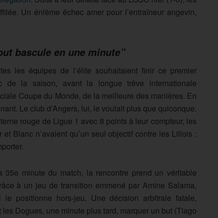
ffilée. Un énième échec amer pour l’entraîneur angevin,
out bascule en une minute”
tes les équipes de l’élite souhaitaient finir ce premier
c de la saison, avant la longue trêve internationale
ciale Coupe du Monde, de la meilleure des manières. En
nant. Le club d’Angers, lui, le voulait plus que quiconque.
terne rouge de Ligue 1 avec 8 points à leur compteur, les
r et Blanc n’avaient qu’un seul objectif contre les Lillois :
mporter.
a 35e minute du match, la rencontre prend un véritable
 grâce à un jeu de transition emmené par Amine Salama,
le positionne hors-jeu. Une décision arbitrale fatale,
 les Dogues, une minute plus tard, marquer un but (Tiago