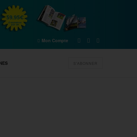
Mon Compte
NES
S'ABONNER