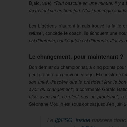
Djalo, 36e).
“Tout bascule en une minute. Il y a 
on revient sur un hors-jeu. C’est une règle anti-foo
Les Ligériens n’auront jamais trouvé la faille
refusé”
, concède le coach. Ils échouent une nou
est différente, car l’équipe est différente. J’ai vu
Le changement, pour maintenant ?
Bon dernier du championnat, à cinq points pour s
peut prendre un nouveau virage. Et choisir de re
son unité. J’espère que le président fera le bon
avoir du changement”
, a commenté Gérald Batic
plus avec moi, ce n’est pas un problème”,
a-t
Stéphane Moulin est sous contrat jusqu’en juin 
Le
@PSG_inside
passera donc l