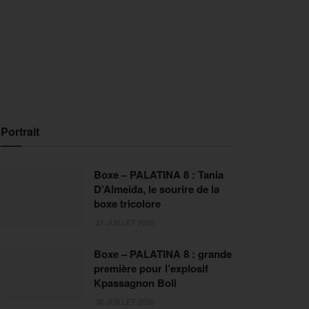
Portrait
Boxe – PALATINA 8 : Tania
D’Almeida, le sourire de la
boxe tricolore
31 JUILLET 2026
Boxe – PALATINA 8 : grande
première pour l’explosif
Kpassagnon Boli
30 JUILLET 2026