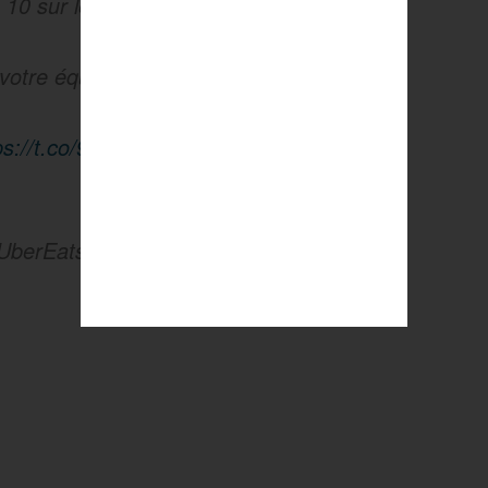
 10 sur le
@staderennais
🥉 !
 votre équipe 🤔 ?
ps://t.co/9yDTVYsaoX
1UberEats)
November 13, 2022