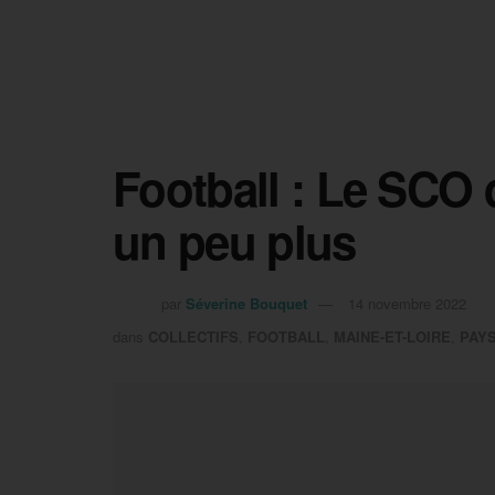
Football : Le SCO 
un peu plus
par
Séverine Bouquet
14 novembre 2022
dans
COLLECTIFS
,
FOOTBALL
,
MAINE-ET-LOIRE
,
PAYS