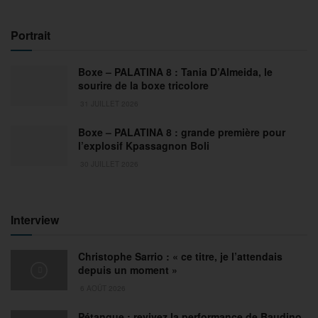
Portrait
Boxe – PALATINA 8 : Tania D’Almeida, le
sourire de la boxe tricolore
31 JUILLET 2026
Boxe – PALATINA 8 : grande première pour
l’explosif Kpassagnon Boli
30 JUILLET 2026
Interview
Christophe Sarrio : « ce titre, je l’attendais
depuis un moment »
6 AOÛT 2026
Pétanque : revivez la performance de Baudino