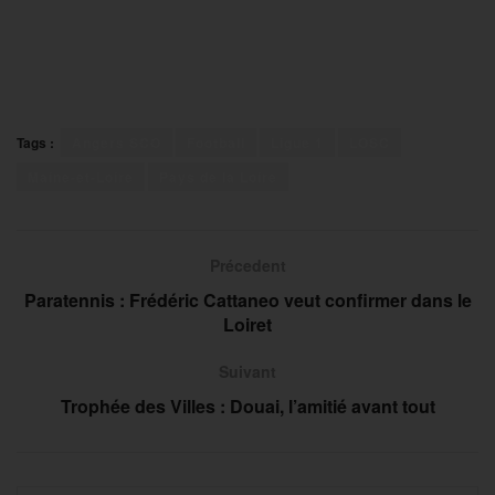
Tags :
Angers SCO
Football
Ligue 1
LOSC
Maine-et-Loire
Pays de la Loire
Précedent
Paratennis : Frédéric Cattaneo veut confirmer dans le
Loiret
Suivant
Trophée des Villes : Douai, l’amitié avant tout