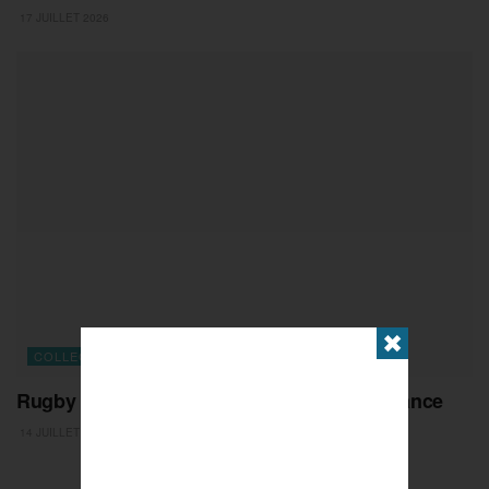
17 JUILLET 2026
✖
COLLECTIFS
Rugby à 7 : l’avenir appartient (déjà) à la France
14 JUILLET 2026