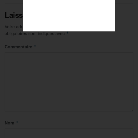
Laisser un commentaire
Votre adresse e-mail ne sera pas publiée.
Les champs
obligatoires sont indiqués avec
*
Commentaire
*
Nom
*