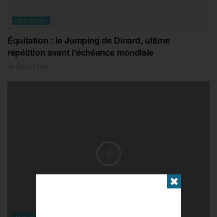
BRETAGNE
Équitation : le Jumping de Dinard, ultime
répétition avant l’échéance mondiale
29 JUILLET 2026
✖
ALPES-MARITIMES