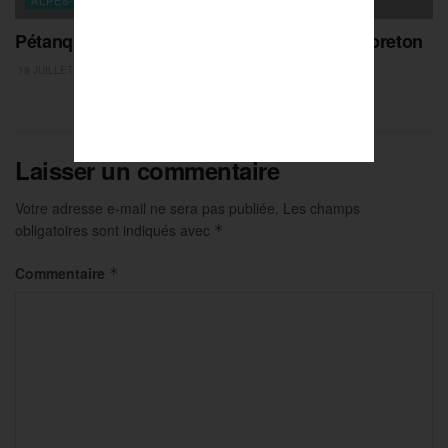
Pétanque : Corentin Robillard, grand tireur breton
18 JUILLET 2026
Laisser un commentaire
Votre adresse e-mail ne sera pas publiée.
Les champs
obligatoires sont indiqués avec
*
Commentaire
*