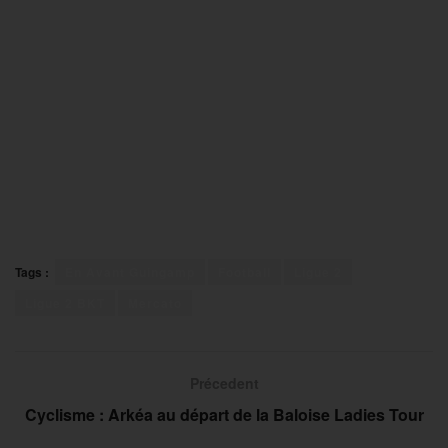
Tags :
En Avant Guingamp
Football
Ligue 2
Ligue 2 BKT
Mercato
Précedent
Cyclisme : Arkéa au départ de la Baloise Ladies Tour