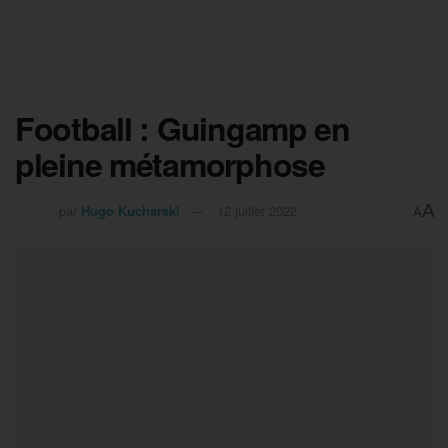
Football : Guingamp en
pleine métamorphose
A
par
Hugo Kucharski
12 juillet 2022
A