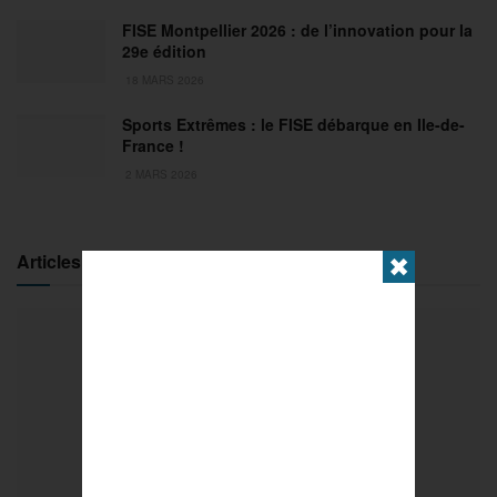
FISE Montpellier 2026 : de l’innovation pour la
29e édition
18 MARS 2026
Sports Extrêmes : le FISE débarque en Ile-de-
France !
2 MARS 2026
Articles populaires
✖