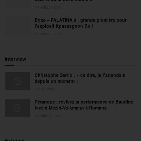
31 JUILLET 2026
Boxe – PALATINA 8 : grande première pour
l’explosif Kpassagnon Boli
30 JUILLET 2026
Interview
Christophe Sarrio : « ce titre, je l’attendais
depuis un moment »
6 AOÛT 2026
Pétanque : revivez la performance de Baudino
face à Meziri-Volkmann à Romans
31 JUILLET 2026
Extrême