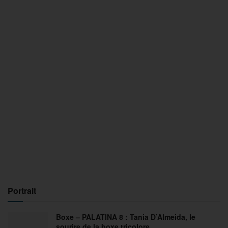
Portrait
Boxe – PALATINA 8 : Tania D’Almeida, le
sourire de la boxe tricolore