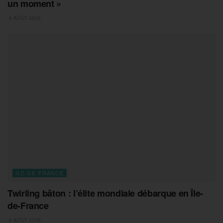
un moment »
6 AOÛT 2026
ILE-DE-FRANCE
Twirling bâton : l’élite mondiale débarque en Île-
de-France
6 AOÛT 2026