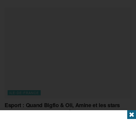
ILE-DE-FRANCE
Esport : Quand Bigflo & Oli, Amine et les stars
envahissent les Champs-Élysées
✖
6 AOÛT 2026