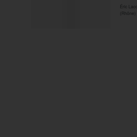
Éric Lac
(Rhône) q