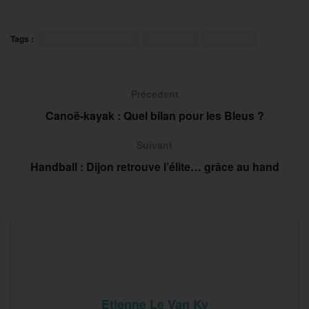
Tags :
Christophe Laporte
Cyclisme
Dauphiné
Précedent
Canoë-kayak : Quel bilan pour les Bleus ?
Suivant
Handball : Dijon retrouve l’élite… grâce au hand
Etienne Le Van Ky