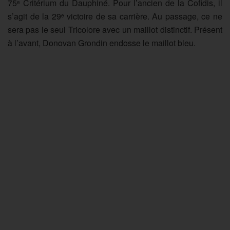
75
Critérium du Dauphiné. Pour l’ancien de la Cofidis, il
e
s’agit de la 29
victoire de sa carrière. Au passage, ce ne
e
sera pas le seul Tricolore avec un maillot distinctif. Présent
à l’avant, Donovan Grondin endosse le maillot bleu.