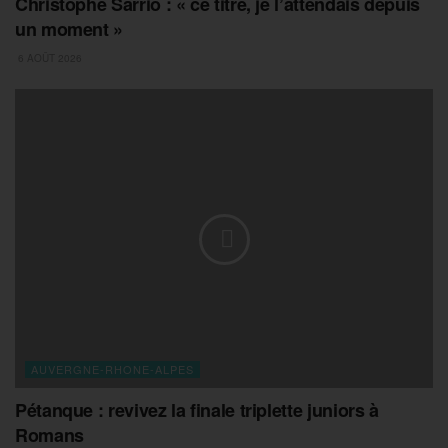
Christophe Sarrio : « ce titre, je l’attendais depuis
un moment »
6 AOÛT 2026
AUVERGNE-RHONE-ALPES
Pétanque : revivez la finale triplette juniors à
Romans