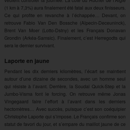
veulent contrôler la journée. La côte du Rocher de l’Aigle
(1 km à 7,3%) aura finalement été fatal aux deux finisseurs.
Ce qui profite en revanche à l’échappée… Devant, on
retrouve Fabio Van Den Bossche (Alpecin-Deceuninck),
Brent Van Moer (Lotto-Dstny) et les Français Donavan
Grondin (Arkéa-Samsic). Finalement, c’est Herregodts qui
sera le dernier survivant.
Laporte en jaune
Pendant les dix derniers kilomètres, l’écart se maintient
autour d’une dizaine de secondes, avec un homme seul
qui résiste à l’avant. Derrière, la Soudal Quick-Step et la
Jumbo-Visma font le forcing. On retrouve même Jonas
Vingegaard faire l’effort à l’avant dans les derniers
hectomètres… Avec succès, puisque c’est son coéquipier
Christophe Laporte qui s’impose. Le Français confirme son
statut de favori du jour, et s’empare du maillot jaune de ce