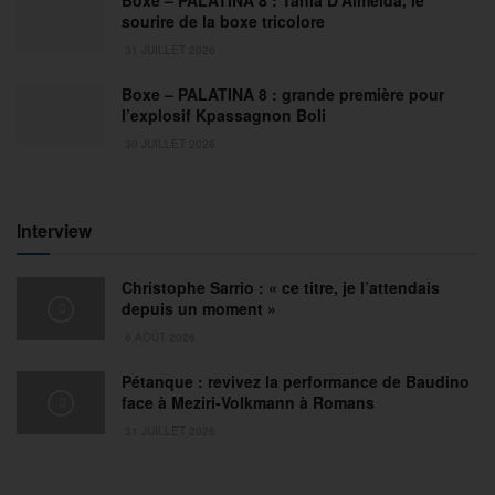
Boxe – PALATINA 8 : Tania D’Almeida, le
sourire de la boxe tricolore
31 JUILLET 2026
Boxe – PALATINA 8 : grande première pour
l’explosif Kpassagnon Boli
30 JUILLET 2026
Interview
Christophe Sarrio : « ce titre, je l’attendais
depuis un moment »
6 AOÛT 2026
Pétanque : revivez la performance de Baudino
face à Meziri-Volkmann à Romans
31 JUILLET 2026