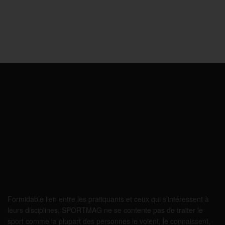
Formidable lien entre les pratiquants et ceux qui s’intéressent à
leurs disciplines, SPORTMAG ne se contente pas de traiter le
sport comme la plupart des personnes le voient, le connaissent,