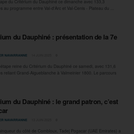
tape du Critérium du Dauphiné ce dimanche avec 133,3
es au programme entre Val-d'Arc et Val-Cenis - Plateau du ...
rium du Dauphiné : présentation de la 7e
14 JUIN 2025
IER NAVARRANNE
0
l'étape reine du Critérium du Dauphiné ce samedi, avec 131,6
es reliant Grand-Aigueblanche à Valmeinier 1800. Le parcours
rium du Dauphiné : le grand patron, c’est
car
13 JUIN 2025
IER NAVARRANNE
0
inqueur du côté de Combloux, Tadej Pogacar (UAE Emirates) a