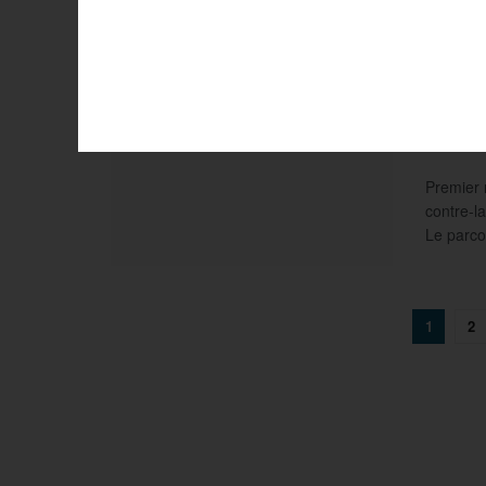
(Visma-L
Crité
étape
PAR
OLIV
Premier 
contre-l
Le parco
1
2