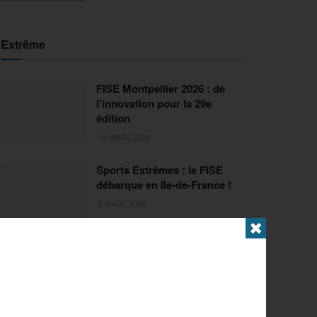
Extrême
FISE Montpellier 2026 : de
l’innovation pour la 29e
édition
18 MARS 2026
Sports Extrêmes : le FISE
débarque en Ile-de-France !
2 MARS 2026
✖
Articles populaires