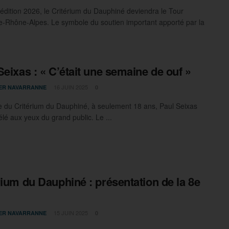
édition 2026, le Critérium du Dauphiné deviendra le Tour
-Rhône-Alpes. Le symbole du soutien important apporté par la
Seixas : « C’était une semaine de ouf »
16 JUIN 2025
IER NAVARRANNE
0
 du Critérium du Dauphiné, à seulement 18 ans, Paul Seixas
élé aux yeux du grand public. Le ...
rium du Dauphiné : présentation de la 8e
15 JUIN 2025
IER NAVARRANNE
0