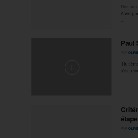
Dès son 
Auvergne
...
Paul 
PAR
OLIV
Huitième
s'est rév
Crité
étape
PAR
OLIV