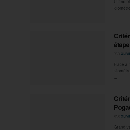
Ultime é
kilomètr
Crité
étape
PAR
OLIV
Place à 
kilomètr
...
Crité
Poga
PAR
OLIV
Grand va