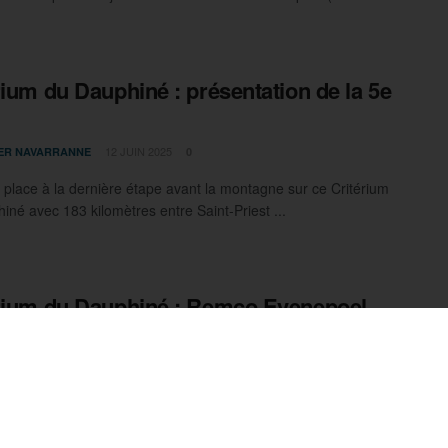
rium du Dauphiné : présentation de la 5e
12 JUIN 2025
IER NAVARRANNE
0
, place à la dernière étape avant la montagne sur ce Critérium
iné avec 183 kilomètres entre Saint-Priest ...
rium du Dauphiné : Remco Evenepoel
 très fort !
11 JUIN 2025
IER NAVARRANNE
0
enepoel (Soudal Quick-Step) a remporté le contre-la-montre
rium du Dauphiné ce mercredi, devançant Jonas Vingegaard