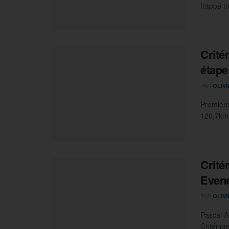
frappé tr
Crité
étape
PAR
OLIV
Première
126,7km 
Crité
Evene
PAR
OLIV
Pascal A
Critériu