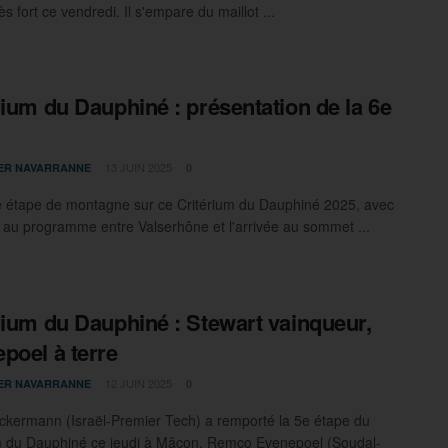
ès fort ce vendredi. Il s'empare du maillot ...
rium du Dauphiné : présentation de la 6e
13 JUIN 2025
IER NAVARRANNE
0
 étape de montagne sur ce Critérium du Dauphiné 2025, avec
au programme entre Valserhône et l'arrivée au sommet ...
rium du Dauphiné : Stewart vainqueur,
poel à terre
12 JUIN 2025
IER NAVARRANNE
0
ckermann (Israël-Premier Tech) a remporté la 5e étape du
m du Dauphiné ce jeudi à Mâcon. Remco Evenepoel (Soudal-