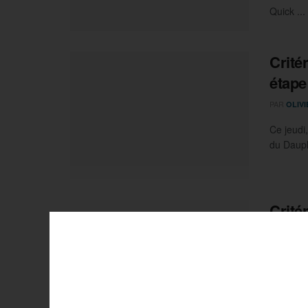
Quick ...
Crité
étape
PAR
OLIV
Ce jeudi
du Dauph
Crité
frappe
PAR
OLIV
Remco Ev
du Crité