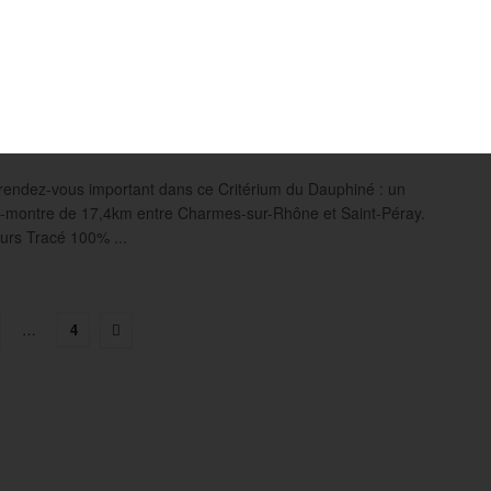
ease a Bike). ...
rium du Dauphiné : présentation de la 4e
11 JUIN 2025
IER NAVARRANNE
0
rendez-vous important dans ce Critérium du Dauphiné : un
a-montre de 17,4km entre Charmes-sur-Rhône et Saint-Péray.
urs Tracé 100% ...
…
4