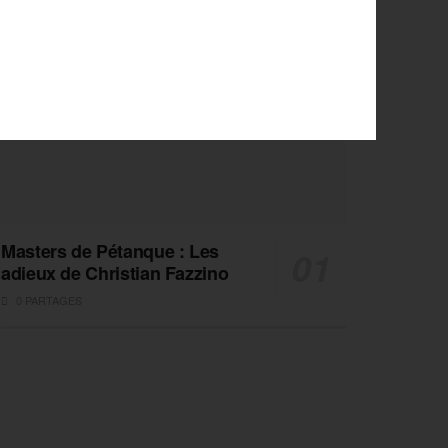
Masters de Pétanque : Les
adieux de Christian Fazzino
0 PARTAGES