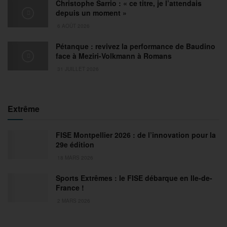
Christophe Sarrio : « ce titre, je l’attendais
depuis un moment »
6 AOÛT 2026
Pétanque : revivez la performance de Baudino
face à Meziri-Volkmann à Romans
31 JUILLET 2026
Extrême
FISE Montpellier 2026 : de l’innovation pour la
29e édition
18 MARS 2026
Sports Extrêmes : le FISE débarque en Ile-de-
France !
2 MARS 2026