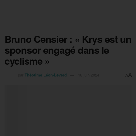
Bruno Censier : « Krys est un
sponsor engagé dans le
cyclisme »
A
par
Théotime Léon-Leverd
18 juin 2024
A