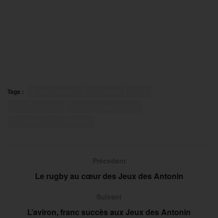
Tags :
Bruno Censier
Cyclisme
Krys
Tour de France
Tour de France 2024
Tour de France Femmes
Précedent
Le rugby au cœur des Jeux des Antonin
Suivant
L’aviron, franc succès aux Jeux des Antonin