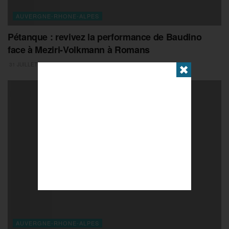
AUVERGNE-RHONE-ALPES
Pétanque : revivez la performance de Baudino
face à Meziri-Volkmann à Romans
31 JUILLET 2026
✖
AUVERGNE-RHONE-ALPES