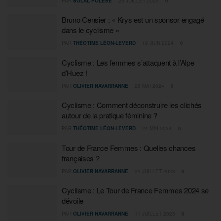
PAR
SOLAL POLESE
23 JUILLET 2025
0
Bruno Censier : « Krys est un sponsor engagé
dans le cyclisme »
PAR
THÉOTIME LÉON-LEVERD
18 JUIN 2024
0
Cyclisme : Les femmes s’attaquent à l’Alpe
d’Huez !
PAR
OLIVIER NAVARRANNE
26 MAI 2024
0
Cyclisme : Comment déconstruire les clichés
autour de la pratique féminine ?
PAR
THÉOTIME LÉON-LEVERD
24 MAI 2024
0
Tour de France Femmes : Quelles chances
françaises ?
PAR
OLIVIER NAVARRANNE
21 JUILLET 2023
0
Cyclisme : Le Tour de France Femmes 2024 se
dévoile
PAR
OLIVIER NAVARRANNE
11 JUILLET 2023
0