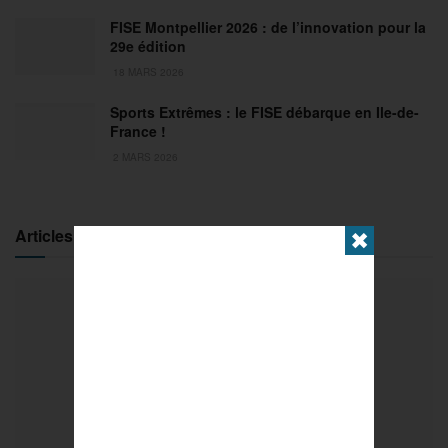
FISE Montpellier 2026 : de l’innovation pour la
29e édition
18 MARS 2026
Sports Extrêmes : le FISE débarque en Ile-de-
France !
2 MARS 2026
Articles populaires
✖