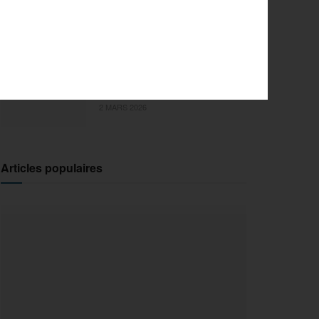
l’innovation pour la 29e
édition
18 MARS 2026
Sports Extrêmes : le FISE
débarque en Ile-de-France !
2 MARS 2026
Articles populaires