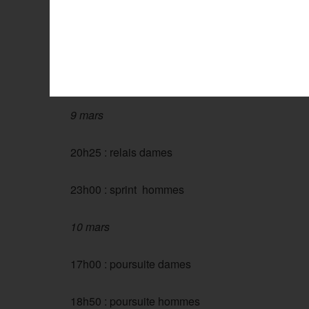
8 mars
20h25 : relais hommes
23h00 : sprint dames
9 mars
20h25 : relais dames
23h00 : sprint hommes
10 mars
17h00 : poursuite dames
18h50 : poursuite hommes