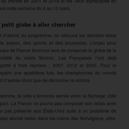
upe du monde en 2001 et 2019 et les Jeux olympiques en
vues cette semaine du 8 au 10 mars.
 petit globe à aller chercher
t d’abord, au programme, on retrouve les derniers relais
la saison, des sprints et des poursuites. L’enjeu pour
quipe de France féminine sera de conserver le globe de la
cialité du relais féminin. Les Françaises l’ont déjà
porté à trois reprises : 2007, 2012 et 2023. Pour le
quérir une quatrième fois, les championnes du monde
nt d’autres choix que de décrocher la victoire.
somme, la lutte s’annonce serrée entre la Norvège (286
equo). La France ne pourra pas composer son relais avec
ra pas présente aux États-Unis suite à un problème de
lobe devrait rester dans les mains des Norvégiens, ultra-