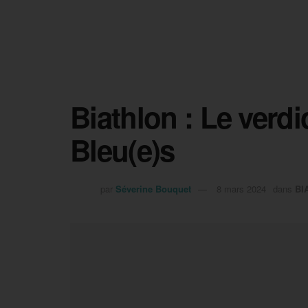
Biathlon : Le verdi
Bleu(e)s
par
Séverine Bouquet
8 mars 2024
dans
BI