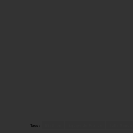
Tags :
Biathlon
Equipe de France
Julia Simon