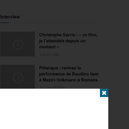
Interview
Christophe Sarrio : « ce titre,
je l’attendais depuis un
moment »
6 AOÛT 2026
Pétanque : revivez la
performance de Baudino face
à Meziri-Volkmann à Romans
31 JUILLET 2026
✖
Extrême
FISE Montpellier 2026 : de