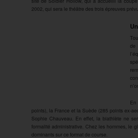
site de Soldier Hollow, qui a accueilli la co
2002, qui sera le théâtre des trois épreuves pré
Un
Tou
de 
l’é
spé
rem
con
n’o
En 
points), la France et la Suède (285 points ex-a
Sophie Chauveau. En effet, la biathlète ne se
formalité administrative. Chez les hommes, le g
dominants sur ce format de course.