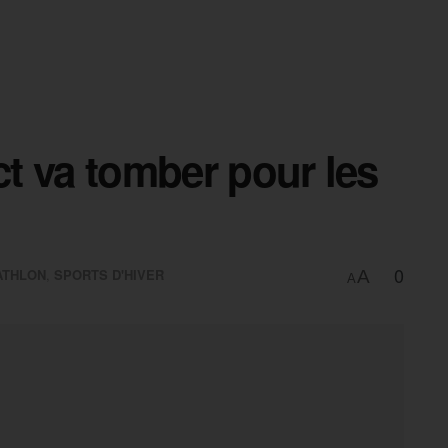
ct va tomber pour les
0
ATHLON
,
SPORTS D'HIVER
A
A