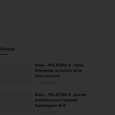
Portrait
Boxe – PALATINA 8 : Tania
D’Almeida, le sourire de la
boxe tricolore
31 JUILLET 2026
Boxe – PALATINA 8 : grande
première pour l’explosif
Kpassagnon Boli
30 JUILLET 2026