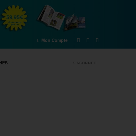
Mon Compte
NES
S'ABONNER