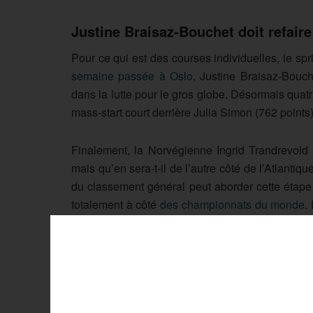
Justine Braisaz-Bouchet doit refaire
Pour ce qui est des courses individuelles, le sprin
semaine passée à Oslo
, Justine Braisaz-Bouc
dans la lutte pour le gros globe. Désormais quat
mass-start court derrière Julia Simon (762 points) 
Finalement, la Norvégienne Ingrid Trandrevold 
mais qu’en sera-t-il de l’autre côté de l’Atlanti
du classement général peut aborder cette étape
totalement à côté
des championnats du monde
.
s’il a montré quelques signes de faiblesses en 
points).
Le programme