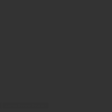
Justine Braisaz-Bouchet