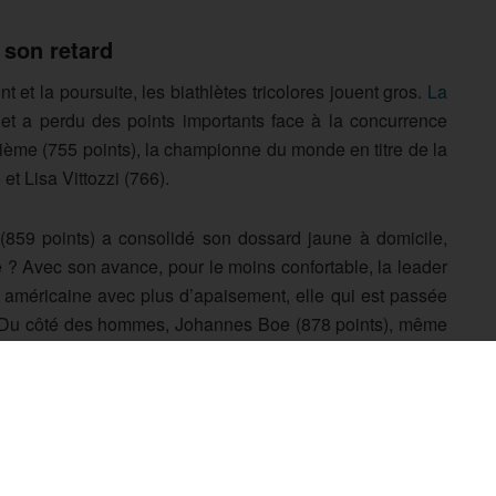
 son retard
t et la poursuite, les biathlètes tricolores jouent gros.
La
het a perdu des points importants face à la concurrence
rième (755 points), la championne du monde en titre de la
et Lisa Vittozzi (766).
(859 points) a consolidé son dossard jaune à domicile,
que ? Avec son avance, pour le moins confortable, la leader
 américaine avec plus d’apaisement, elle qui est passée
 Du côté des hommes, Johannes Boe (878 points), même
Norvège, possède de l’avance sur son frère, Tarjei (819