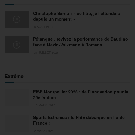
Christophe Sarrio : « ce titre, je l’attendais
depuis un moment »
6 AOÛT 2026
Pétanque : revivez la performance de Baudino
face à Meziri-Volkmann à Romans
31 JUILLET 2026
Extrême
FISE Montpellier 2026 : de l’innovation pour la
29e édition
18 MARS 2026
Sports Extrêmes : le FISE débarque en Ile-de-
France !
2 MARS 2026