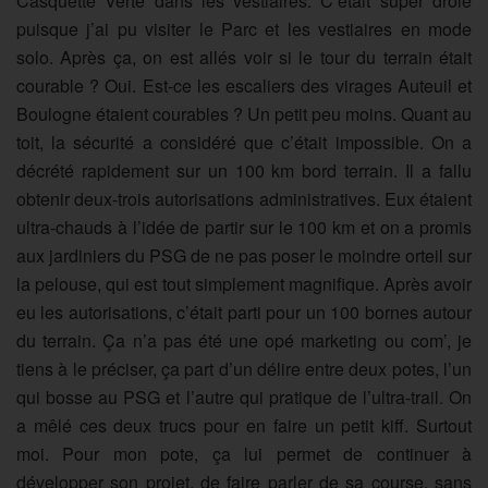
Casquette Verte dans les vestiaires. C’était super drôle
puisque j’ai pu visiter le Parc et les vestiaires en mode
solo. Après ça, on est allés voir si le tour du terrain était
courable ? Oui. Est-ce les escaliers des virages Auteuil et
Boulogne étaient courables ? Un petit peu moins. Quant au
toit, la sécurité a considéré que c’était impossible. On a
décrété rapidement sur un 100 km bord terrain. Il a fallu
obtenir deux-trois autorisations administratives. Eux étaient
ultra-chauds à l’idée de partir sur le 100 km et on a promis
aux jardiniers du PSG de ne pas poser le moindre orteil sur
la pelouse, qui est tout simplement magnifique. Après avoir
eu les autorisations, c’était parti pour un 100 bornes autour
du terrain. Ça n’a pas été une opé marketing ou com’, je
tiens à le préciser, ça part d’un délire entre deux potes, l’un
qui bosse au PSG et l’autre qui pratique de l’ultra-trail. On
a mêlé ces deux trucs pour en faire un petit kiff. Surtout
moi. Pour mon pote, ça lui permet de continuer à
développer son projet, de faire parler de sa course, sans