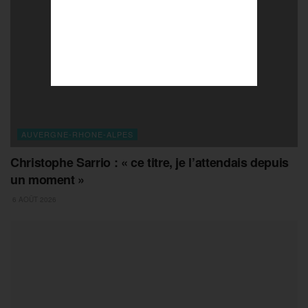
AUVERGNE-RHONE-ALPES
Christophe Sarrio : « ce titre, je l’attendais depuis
un moment »
6 AOÛT 2026