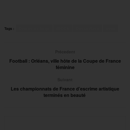
Tags :
Course au large
IMOCA
Ocean Race
Voile
Précedent
Football : Orléans, ville hôte de la Coupe de France
féminine
Suivant
Les championnats de France d’escrime artistique
terminés en beauté