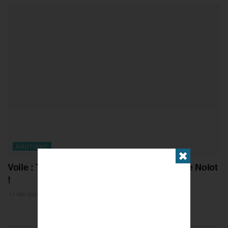
NAUTISME
✖
Voile : Troisième titre mondial pour Lauriane Nolot
!
17 MAI 2026