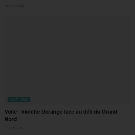
29 JUIN 2026
NAUTISME
Voile : Violette Dorange face au défi du Grand
Nord
3 JUIN 2026