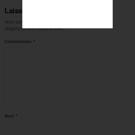
Laisser un commentaire
Votre adresse e-mail ne sera pas publiée.
Les champs
obligatoires sont indiqués avec
*
Commentaire
*
Nom
*