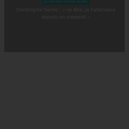
AUVERGNE-RHONE-ALPES
Christophe Sarrio : « ce titre, je l’attendais
depuis un moment »