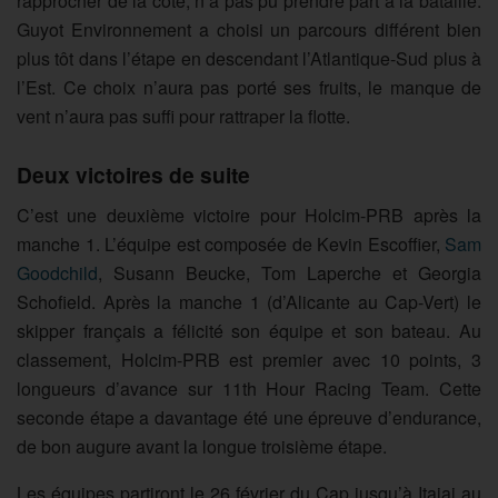
rapprocher de la côte, n’a pas pu prendre part à la bataille.
Guyot Environnement a choisi un parcours différent bien
plus tôt dans l’étape en descendant l’Atlantique-Sud plus à
l’Est. Ce choix n’aura pas porté ses fruits, le manque de
vent n’aura pas suffi pour rattraper la flotte.
Deux victoires de suite
C’est une deuxième victoire pour Holcim-PRB après la
manche 1. L’équipe est composée de Kevin Escoffier,
Sam
Goodchild
, Susann Beucke, Tom Laperche et Georgia
Schofield. Après la manche 1 (d’Alicante au Cap-Vert) le
skipper français a félicité son équipe et son bateau. Au
classement, Holcim-PRB est premier avec 10 points, 3
longueurs d’avance sur 11th Hour Racing Team. Cette
seconde étape a davantage été une épreuve d’endurance,
de bon augure avant la longue troisième étape.
Les équipes partiront le 26 février du Cap jusqu’à Itajai au