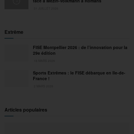
face à Meziri-Volkmann à Romans
31 JUILLET 2026
Extrême
FISE Montpellier 2026 : de l’innovation pour la
29e édition
18 MARS 2026
Sports Extrêmes : le FISE débarque en Ile-de-
France !
2 MARS 2026
Articles populaires