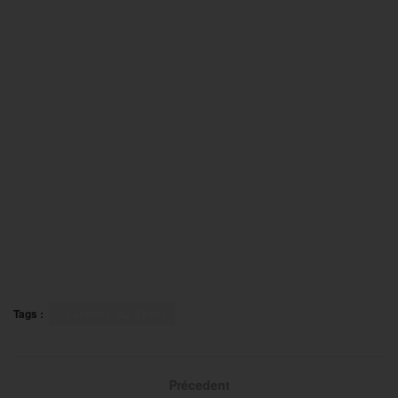
Tags :
Journées du Sport
Précedent