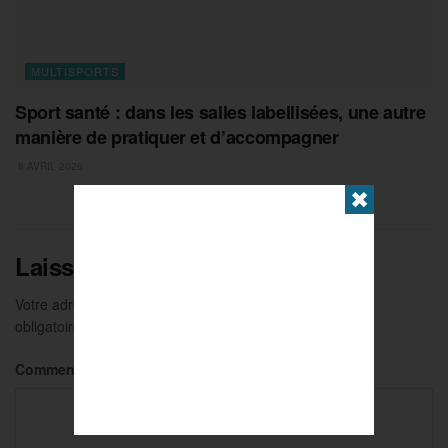
MULTISPORTS
Sport santé : dans les salles labellisées, une autre
manière de pratiquer et d’accompagner
8 AVRIL 2026
✖
Laisser un commentaire
Votre adresse e-mail ne sera pas publiée.
Les champs
obligatoires sont indiqués avec
*
Commentaire
*