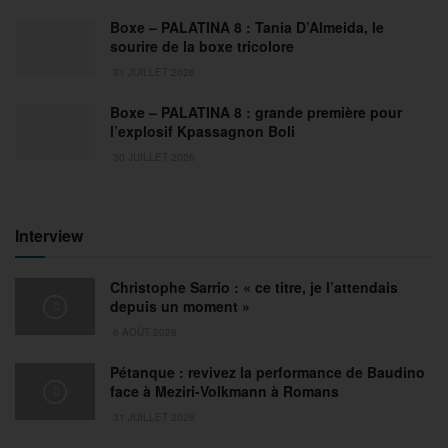
Boxe – PALATINA 8 : Tania D’Almeida, le
sourire de la boxe tricolore
31 JUILLET 2026
Boxe – PALATINA 8 : grande première pour
l’explosif Kpassagnon Boli
30 JUILLET 2026
Interview
Christophe Sarrio : « ce titre, je l’attendais
depuis un moment »
6 AOÛT 2026
Pétanque : revivez la performance de Baudino
face à Meziri-Volkmann à Romans
31 JUILLET 2026