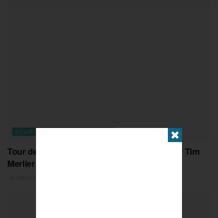
BOURGOGNE-FRANCHE-COMTE
✖
Tour de France 2026 : la passe de trois pour Tim
Merlier
16 JUILLET 2026