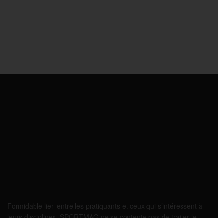
Formidable lien entre les pratiquants et ceux qui s’intéressent à
leurs disciplines, SPORTMAG ne se contente pas de traiter le