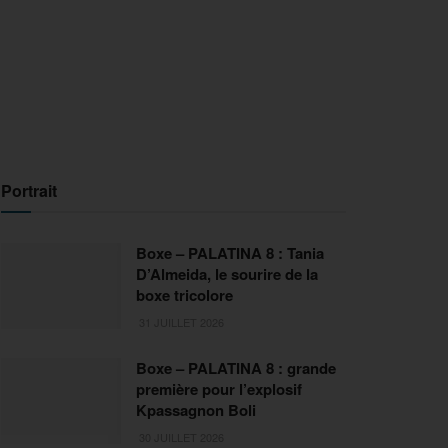
Portrait
Boxe – PALATINA 8 : Tania
D’Almeida, le sourire de la
boxe tricolore
31 JUILLET 2026
Boxe – PALATINA 8 : grande
première pour l’explosif
Kpassagnon Boli
30 JUILLET 2026