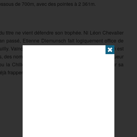
essous de 700m, avec des pointes à 2 361m.
du titre ne vient défendre son trophée. Ni Léon Chevalier
’an passé, Etienne Diemunsch fait logiquement office de
Pouilly. Vainqueur surprise en 2019, William Mennesson est
✖
es, des noms comme ceux de Jeanne Collonge, vainqueur
 la Chilienne Barbara Riveros, sont à retenir. Pour sa
jà frapper fort.