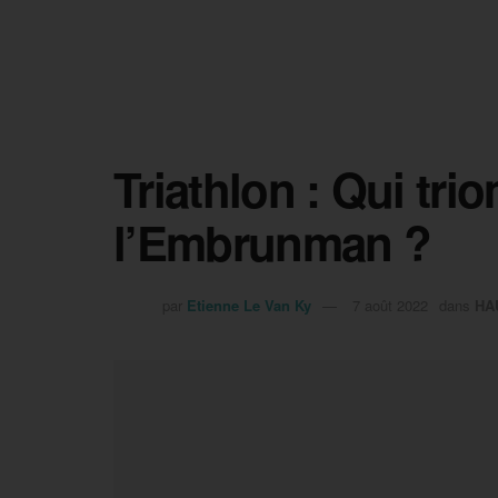
Triathlon : Qui tr
l’Embrunman ?
par
Etienne Le Van Ky
7 août 2022
dans
HA