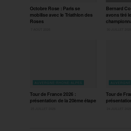
Octobre Rose : Paris se
Bernard Co
mobilise avec le Triathlon des
avons tiré 
Roses
championna
7 AOÛT 2026
30 JUILLET 202
AUVERGNE-RHONE-ALPES
AUVERGNE
Tour de France 2026 :
Tour de Fra
présentation de la 20ème étape
présentatio
25 JUILLET 2026
24 JUILLET 202