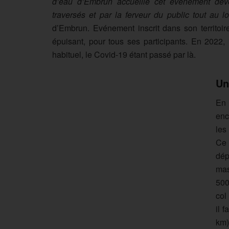
d’eau d’Embrun accueille cet évènement dev
traversés et par la ferveur du public tout au 
d’Embrun. Evénement inscrit dans son territoire
épuisant, pour tous ses participants. En 2022, 
habituel, le Covid-19 étant passé par là.
Un
En 
enc
les
Ce 
dép
mas
500
col
il 
km)