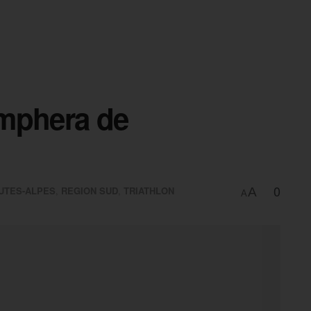
iomphera de
0
UTES-ALPES
,
REGION SUD
,
TRIATHLON
A
A