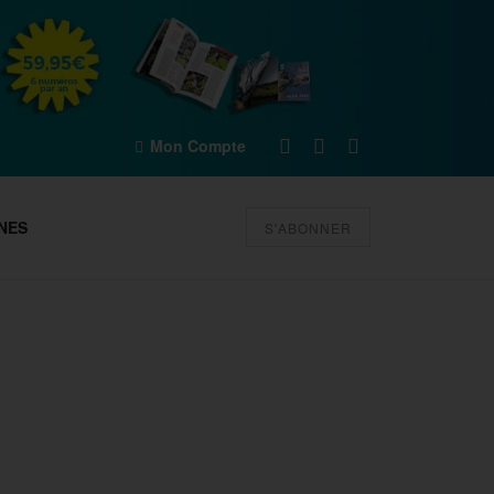
Mon Compte
NES
S'ABONNER