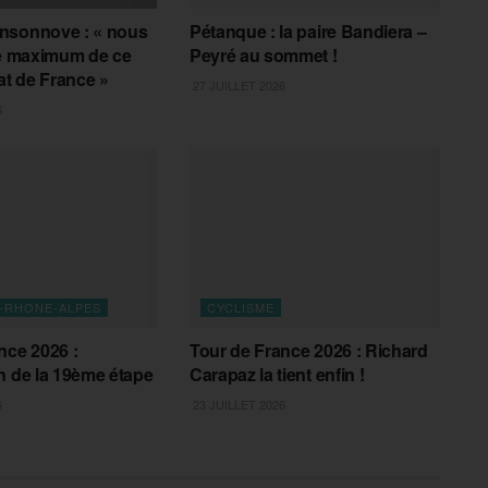
nsonnove : « nous
Pétanque : la paire Bandiera –
le maximum de ce
Peyré au sommet !
t de France »
27 JUILLET 2026
6
-RHONE-ALPES
CYCLISME
nce 2026 :
Tour de France 2026 : Richard
n de la 19ème étape
Carapaz la tient enfin !
6
23 JUILLET 2026