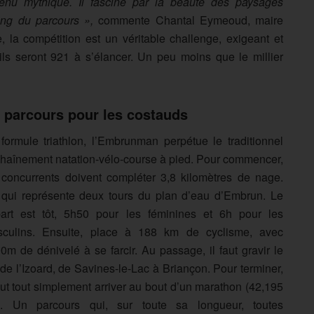
enu mythique. Il fascine par la beauté des paysages
long du parcours »,
commente Chantal Eymeoud, maire
, la compétition est un véritable challenge, exigeant et
ils seront 921 à s’élancer. Un peu moins que le millier
 parcours pour les costauds
formule triathlon, l’Embrunman perpétue le traditionnel
haînement natation-vélo-course à pied. Pour commencer,
 concurrents doivent compléter 3,8 kilomètres de nage.
qui représente deux tours du plan d’eau d’Embrun. Le
art est tôt, 5h50 pour les féminines et 6h pour les
culins. Ensuite, place à 188 km de cyclisme, avec
0m de dénivelé à se farcir. Au passage, il faut gravir le
 de l’Izoard, de Savines-le-Lac à Briançon. Pour terminer,
faut tout simplement arriver au bout d’un marathon (42,195
. Un parcours qui, sur toute sa longueur, toutes