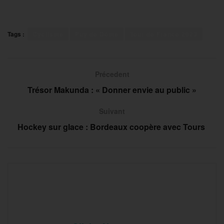
Tags :
Cyclisme
Puy de Dôme
Tour de France 2023
Précedent
Trésor Makunda : « Donner envie au public »
Suivant
Hockey sur glace : Bordeaux coopère avec Tours