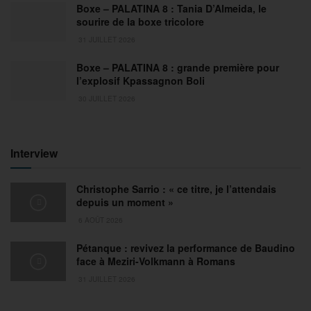
Boxe – PALATINA 8 : Tania D’Almeida, le
sourire de la boxe tricolore
31 JUILLET 2026
Boxe – PALATINA 8 : grande première pour
l’explosif Kpassagnon Boli
30 JUILLET 2026
Interview
Christophe Sarrio : « ce titre, je l’attendais
depuis un moment »
6 AOÛT 2026
Pétanque : revivez la performance de Baudino
face à Meziri-Volkmann à Romans
31 JUILLET 2026