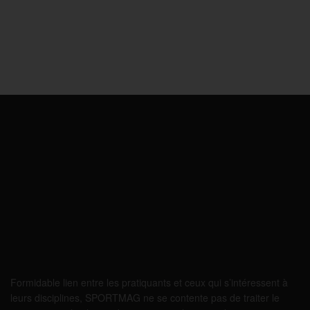
Formidable lien entre les pratiquants et ceux qui s’intéressent à
leurs disciplines, SPORTMAG ne se contente pas de traiter le