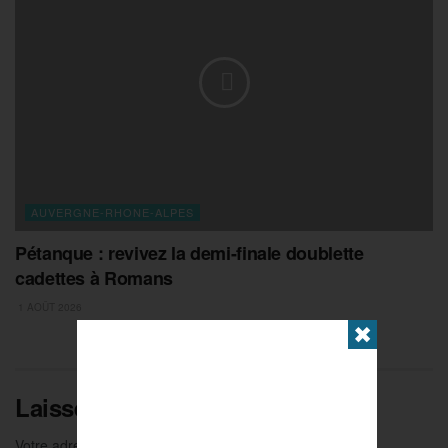
AUVERGNE-RHONE-ALPES
Pétanque : revivez la demi-finale doublette
cadettes à Romans
1 AOÛT 2026
✖
Laisser un commentaire
Votre adresse e-mail ne sera pas publiée.
Les champs