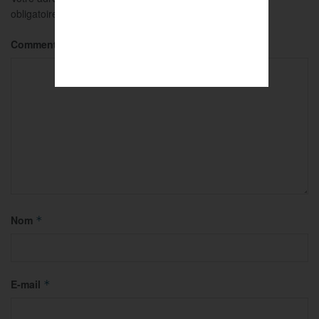
obligatoires sont indiqués avec
*
Commentaire
*
Nom
*
E-mail
*