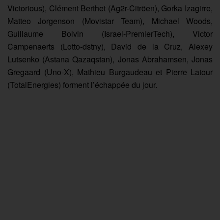
Victorious), Clément Berthet (Ag2r-Citröen), Gorka Izagirre,
Matteo Jorgenson (Movistar Team), Michael Woods,
Guillaume Boivin (Israel-PremierTech), Victor
Campenaerts (Lotto-dstny), David de la Cruz, Alexey
Lutsenko (Astana Qazaqstan), Jonas Abrahamsen, Jonas
Gregaard (Uno-X), Mathieu Burgaudeau et Pierre Latour
(TotalEnergies) forment l’échappée du jour.