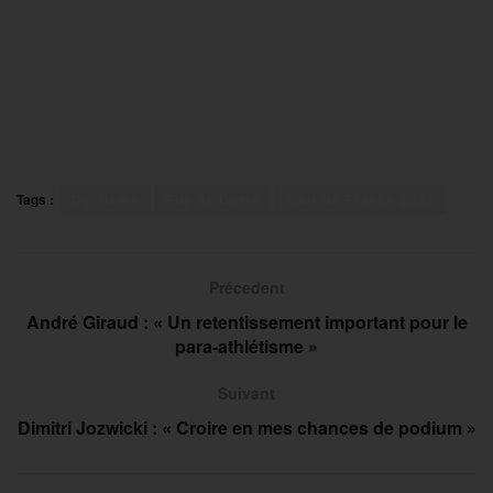
Tags :
Cyclisme
Puy de Dôme
Tour de France 2023
Précedent
André Giraud : « Un retentissement important pour le
para-athlétisme »
Suivant
Dimitri Jozwicki : « Croire en mes chances de podium »