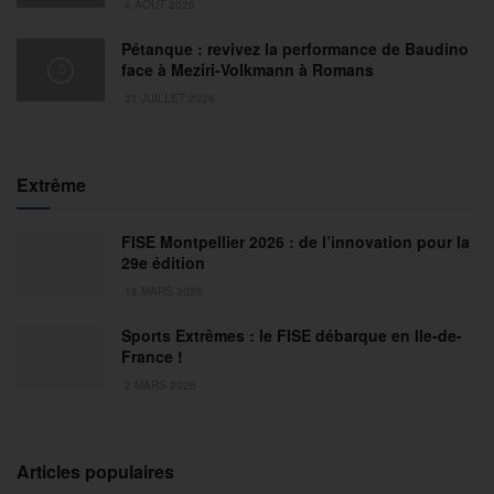
6 AOÛT 2026
Pétanque : revivez la performance de Baudino
face à Meziri-Volkmann à Romans
31 JUILLET 2026
Extrême
FISE Montpellier 2026 : de l’innovation pour la
29e édition
18 MARS 2026
Sports Extrêmes : le FISE débarque en Ile-de-
France !
2 MARS 2026
Articles populaires