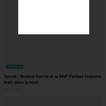
BUSINESS
Tennis : Roland-Garros et la BNP Paribas toujours
main dans la main
6 JUIN 2026