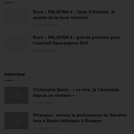
Boxe – PALATINA 8 : Tania D’Almeida, le
sourire de la boxe tricolore
31 JUILLET 2026
Boxe – PALATINA 8 : grande première pour
l’explosif Kpassagnon Boli
30 JUILLET 2026
Interview
Christophe Sarrio : « ce titre, je l’attendais
depuis un moment »
6 AOÛT 2026
Pétanque : revivez la performance de Baudino
face à Meziri-Volkmann à Romans
31 JUILLET 2026