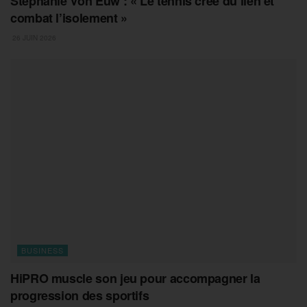
Stéphanie Von Euw : « Le tennis crée du lien et
combat l’isolement »
26 JUIN 2026
BUSINESS
HiPRO muscle son jeu pour accompagner la
progression des sportifs