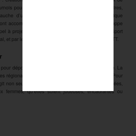
ournois pour non-licenciées, aménagement de vestiaires,
bauche d’une femme sur un nouvel emploi technique
eront accompagnés financièrement, avec une enveloppe
pel à projet est financé par l’Agence Nationale du Sport
l, et par le Crédit Mutuel partenaire majeur de la FFTT.
r
pour déposer leur dossier via un formulaire en ligne. La
ues régionales, afin de garantir un suivi de proximité. Pour
’agit non seulement d’augmenter le nombre de licenciées,
ux femmes, qu’elles soient joueuses, encadrantes ou