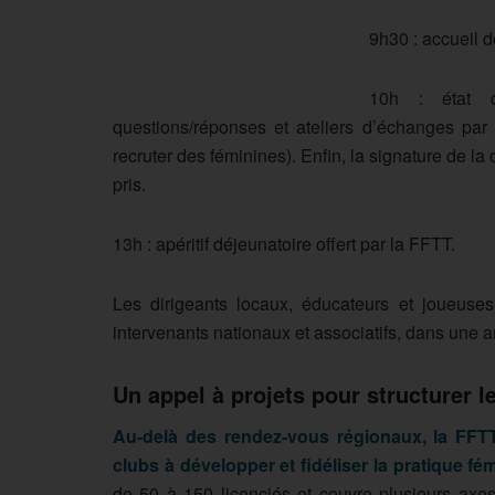
9h30 : accueil d
10h : état d
questions/réponses et ateliers d’échanges par t
recruter des féminines). Enfin, la signature de l
pris.
13h : apéritif déjeunatoire offert par la FFTT.
Les dirigeants locaux, éducateurs et joueuses
intervenants nationaux et associatifs, dans une 
Un appel à projets pour structurer l
Au-delà des rendez-vous régionaux, la FFTT
clubs à développer et fidéliser la pratique fé
de 50 à 150 licenciés et couvre plusieurs axe