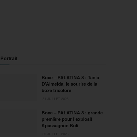
Portrait
Boxe – PALATINA 8 : Tania
D’Almeida, le sourire de la
boxe tricolore
31 JUILLET 2026
Boxe – PALATINA 8 : grande
première pour l’explosif
Kpassagnon Boli
30 JUILLET 2026