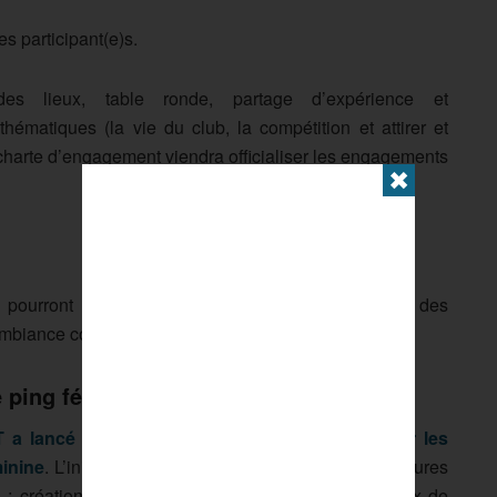
es participant(e)s.
es lieux, table ronde, partage d’expérience et
hématiques (la vie du club, la compétition et attirer et
a charte d’engagement viendra officialiser les engagements
✖
 pourront ainsi confronter leurs idées avec celles des
ambiance conviviale.
e ping féminin
 a lancé un appel à projets national pour aider les
minine
. L’initiative s’adresse prioritairement aux structures
s : création d’équipes féminines, nouveaux créneaux de