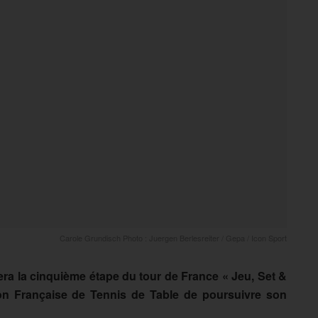
Carole Grundisch Photo : Juergen Berlesreiter / Gepa / Icon Sport
ra la cinquième étape du tour de France « Jeu, Set &
ion Française de Tennis de Table de poursuivre son