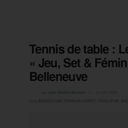
Tennis de table : 
« Jeu, Set & Fémini
Belleneuve
par
Jade Delattre-Buisset
29 août 2025
dans
BOURGOGNE-FRANCHE-COMTE
,
COTE-D'OR
,
RA