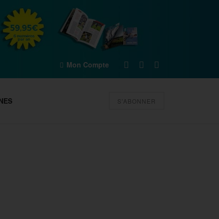
Mon Compte
NES
S'ABONNER