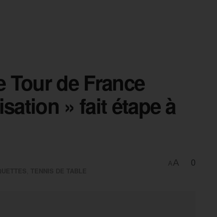
Le Tour de France
sation » fait étape à
0
A
A
QUETTES
,
TENNIS DE TABLE