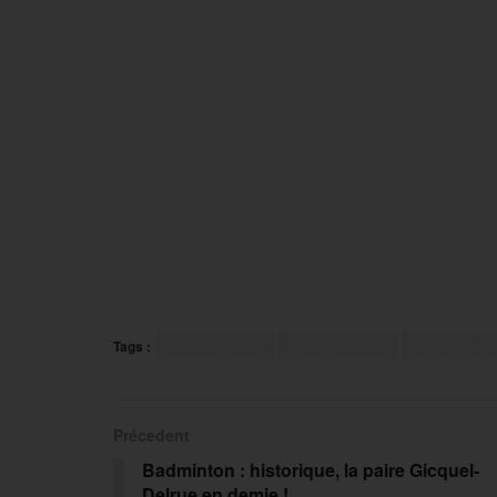
Tags :
Féminisation
Sport féminin
Tennis de t
Précedent
Badminton : historique, la paire Gicquel-
Delrue en demie !