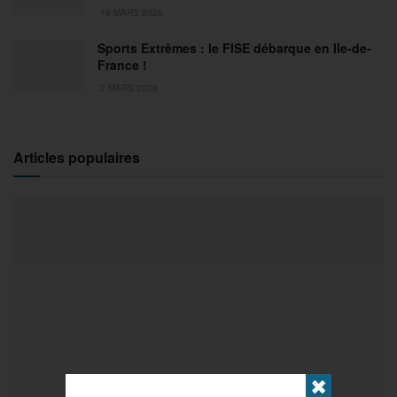
18 MARS 2026
Sports Extrêmes : le FISE débarque en Ile-de-
France !
2 MARS 2026
Articles populaires
✖