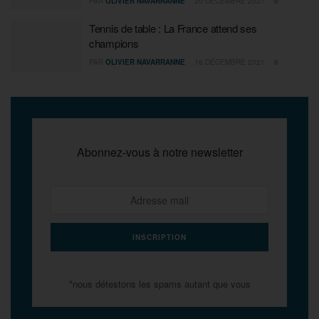
PAR
OLIVIER NAVARRANNE
20 DÉCEMBRE 2021
0
Tennis de table : La France attend ses
champions
PAR
OLIVIER NAVARRANNE
16 DÉCEMBRE 2021
0
Abonnez-vous à notre newsletter
*nous détestons les spams autant que vous