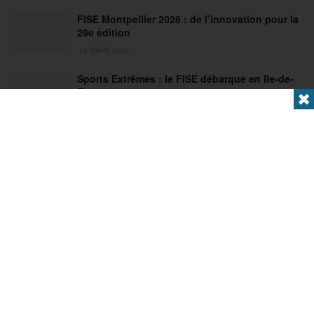
FISE Montpellier 2026 : de l’innovation pour la
29e édition
18 MARS 2026
Sports Extrêmes : le FISE débarque en Ile-de-
France !
✖
2 MARS 2026
Articles populaires