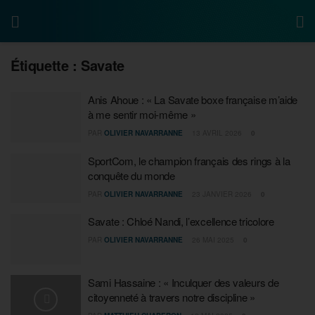
Étiquette :
Savate
Anis Ahoue : « La Savate boxe française m’aide
à me sentir moi-même »
PAR
OLIVIER NAVARRANNE
13 AVRIL 2026
0
SportCom, le champion français des rings à la
conquête du monde
PAR
OLIVIER NAVARRANNE
23 JANVIER 2026
0
Savate : Chloé Nandi, l’excellence tricolore
PAR
OLIVIER NAVARRANNE
26 MAI 2025
0
Sami Hassaine : « Inculquer des valeurs de
citoyenneté à travers notre discipline »