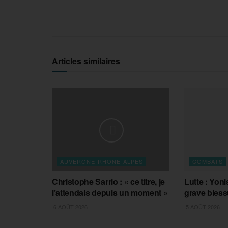
Articles similaires
AUVERGNE-RHONE-ALPES
COMBATS
Christophe Sarrio : « ce titre, je
Lutte : Yoni
l’attendais depuis un moment »
grave bless
6 AOÛT 2026
5 AOÛT 2026