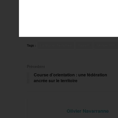
Tags :
La Motte-Servolex
Savate
Savate Pro
Précedent
Course d’orientation : une fédération
ancrée sur le territoire
Olivier Navarranne