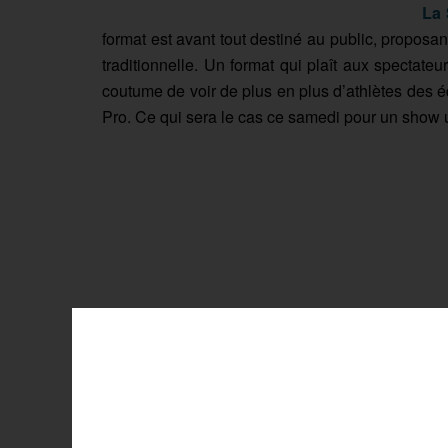
La 
format est avant tout destiné au public, propos
traditionnelle. Un format qui plaît aux spectateu
coutume de voir de plus en plus d’athlètes des 
Pro. Ce qui sera le cas ce samedi pour un show 