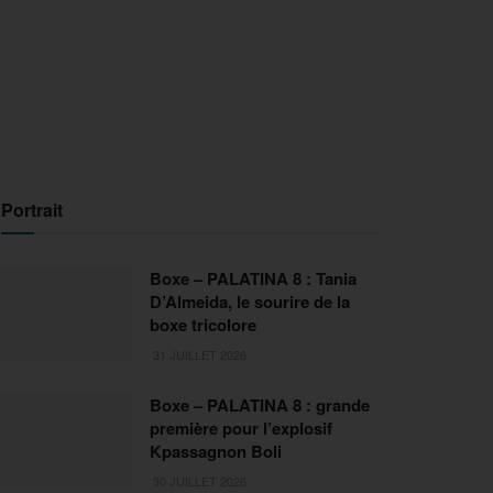
Portrait
Boxe – PALATINA 8 : Tania
D’Almeida, le sourire de la
boxe tricolore
31 JUILLET 2026
Boxe – PALATINA 8 : grande
première pour l’explosif
Kpassagnon Boli
30 JUILLET 2026