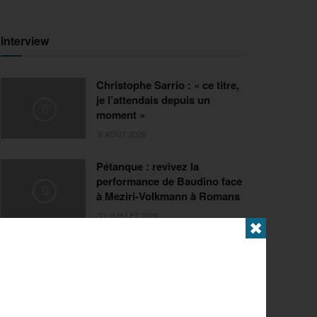
Interview
Christophe Sarrio : « ce titre,
je l’attendais depuis un
moment »
6 AOÛT 2026
Pétanque : revivez la
performance de Baudino face
à Meziri-Volkmann à Romans
31 JUILLET 2026
✖
Extrême
FISE Montpellier 2026 : de