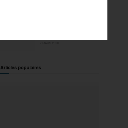
l’innovation pour la 29e
édition
18 MARS 2026
Sports Extrêmes : le FISE
débarque en Ile-de-France !
2 MARS 2026
Articles populaires