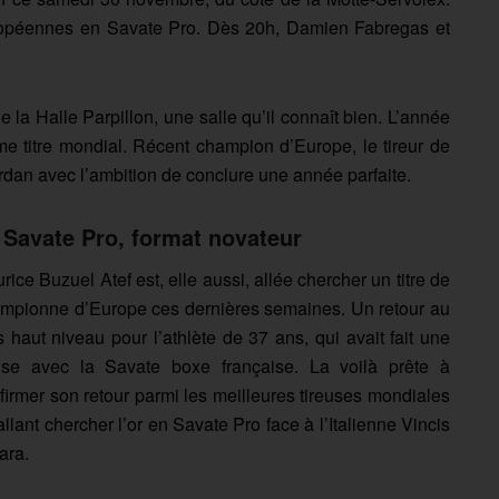
uropéennes en Savate Pro. Dès 20h, Damien Fabregas et
 la Halle Parpillon, une salle qu’il connaît bien. L’année
ème titre mondial. Récent champion d’Europe, le tireur de
Grdan avec l’ambition de conclure une année parfaite.
 Savate Pro, format novateur
rice Buzuel Atef est, elle aussi, allée chercher un titre de
mpionne d’Europe ces dernières semaines. Un retour au
s haut niveau pour l’athlète de 37 ans, qui avait fait une
se avec la Savate boxe française. La voilà prête à
firmer son retour parmi les meilleures tireuses mondiales
allant chercher l’or en Savate Pro face à l’Italienne Vincis
ara.