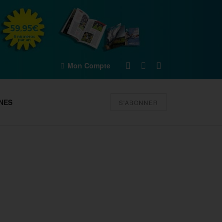
Mon Compte
NES
S'ABONNER