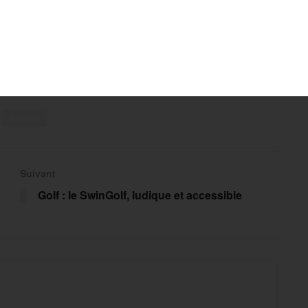
Savoie
Suivant
Golf : le SwinGolf, ludique et accessible