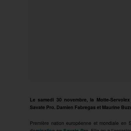
Le samedi 30 novembre, la Motte-Servolex 
Savate Pro. Damien Fabregas et Maurine Buzue
Première nation européenne et mondiale en S
domination en Savate Pro
. Elle en a l’occas