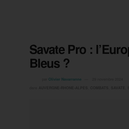
Savate Pro : l’Eur
Bleus ?
par
Olivier Navarranne
29 novembre 2024
dans
AUVERGNE-RHONE-ALPES
,
COMBATS
,
SAVATE
,