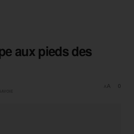
ope aux pieds des
0
A
A
SAVOIE