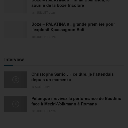
sourire de la boxe tricolore
31 JUILLET 2026
Boxe – PALATINA 8 : grande première pour
l’explosif Kpassagnon Boli
30 JUILLET 2026
Interview
Christophe Sarrio : « ce titre, je l’attendais
depuis un moment »
6 AOÛT 2026
Pétanque : revivez la performance de Baudino
face à Meziri-Volkmann à Romans
31 JUILLET 2026