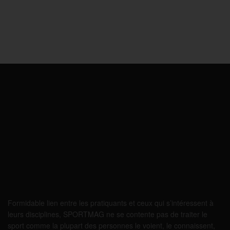
Formidable lien entre les pratiquants et ceux qui s’intéressent à
leurs disciplines, SPORTMAG ne se contente pas de traiter le
sport comme la plupart des personnes le voient, le connaissent,