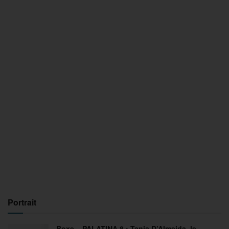
Portrait
Boxe – PALATINA 8 : Tania D’Almeida, le