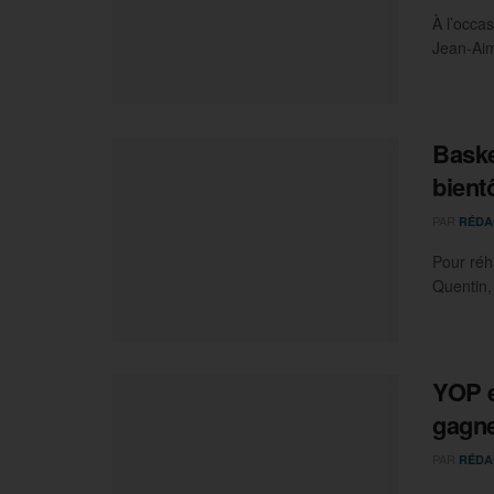
À l’occa
Jean-Aim
Baske
bient
PAR
RÉDA
Pour réh
Quentin,
YOP e
gagn
PAR
RÉDA