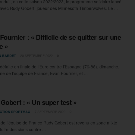
nduit, en cette saison 2022/2023, le programme solidaire lancé
 avec Rudy Gobert, joueur des Minnesota Timberwolves. Le ...
Fournier : « Difficile de se quitter sur une
e »
20 SEPTEMBRE 2022
N BARDET
0
 défaite en finale de l’Euro contre l’Espagne (76-88), dimanche,
ine de l’équipe de France, Evan Fournier, et ...
Gobert : « Un super test »
7 SEPTEMBRE 2022
CTION SPORTMAG
0
 de l’équipe de France Rudy Gobert est revenu en zone mixte
ctoire des siens contre ...