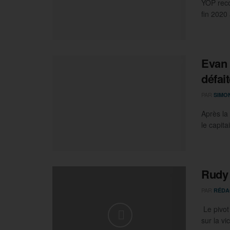
YOP reco
fin 2020
Evan 
défait
PAR
SIMO
Après la
le capita
Rudy 
PAR
RÉDA
Le pivot
sur la vi