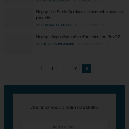
PAR
NICOLAS DERRIEN
21 FÉVRIER 2022
0
Rugby : Le Stade Aurillacois s’accroche pour les
play-offs
PAR
ETIENNE LE VAN KY
3 FÉVRIER 2022
0
Rugby : Angoulême rêve d’un retour en Pro D2
PAR
OLIVIER NAVARRANNE
25 JANVIER 2022
0
1
…
7
8
Abonnez-vous à notre newsletter