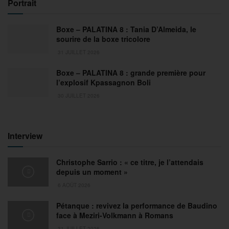
Portrait
Boxe – PALATINA 8 : Tania D’Almeida, le
sourire de la boxe tricolore
31 JUILLET 2026
Boxe – PALATINA 8 : grande première pour
l’explosif Kpassagnon Boli
30 JUILLET 2026
Interview
Christophe Sarrio : « ce titre, je l’attendais
depuis un moment »
6 AOÛT 2026
Pétanque : revivez la performance de Baudino
face à Meziri-Volkmann à Romans
31 JUILLET 2026