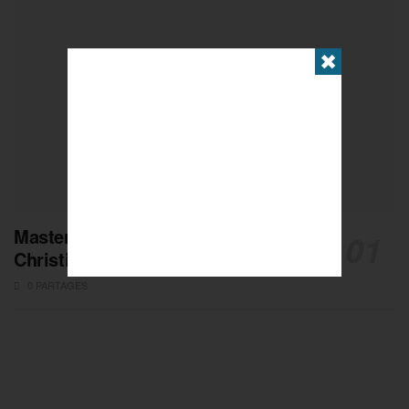
✖
Masters de Pétanque : Les adieux de
Christian Fazzino
0 PARTAGES