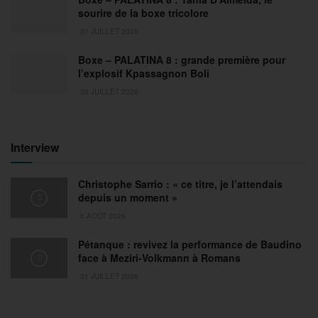
sourire de la boxe tricolore
31 JUILLET 2026
Boxe – PALATINA 8 : grande première pour
l’explosif Kpassagnon Boli
30 JUILLET 2026
Interview
Christophe Sarrio : « ce titre, je l’attendais
depuis un moment »
6 AOÛT 2026
Pétanque : revivez la performance de Baudino
face à Meziri-Volkmann à Romans
31 JUILLET 2026