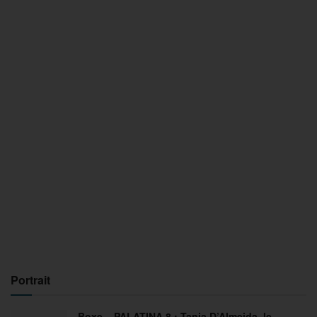
Portrait
Boxe – PALATINA 8 : Tania D’Almeida, le