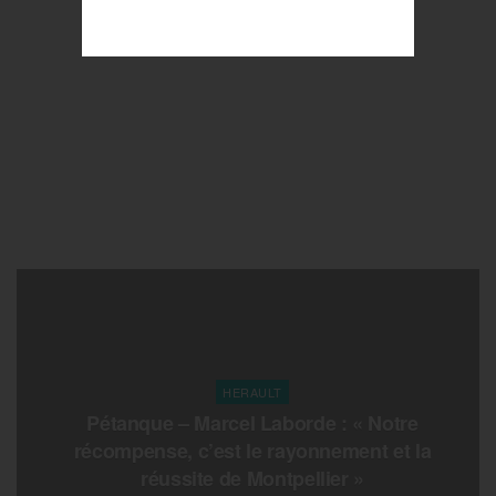
HERAULT
Pétanque – Marcel Laborde : « Notre
récompense, c’est le rayonnement et la
réussite de Montpellier »