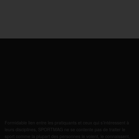
Formidable lien entre les pratiquants et ceux qui s’intéressent à
leurs disciplines, SPORTMAG ne se contente pas de traiter le
sport comme la plupart des personnes le voient, le connaissent,