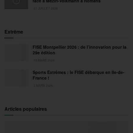
face à Meziri-Volkmann à Romans
31 JUILLET 2026
Extrême
FISE Montpellier 2026 : de l’innovation pour la
29e édition
18 MARS 2026
Sports Extrêmes : le FISE débarque en Ile-de-
France !
2 MARS 2026
Articles populaires