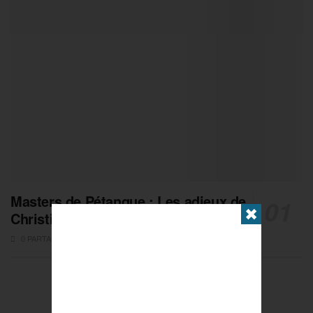
Masters de Pétanque : Les adieux de
✖
Christian Fazzino
0 PARTAGES