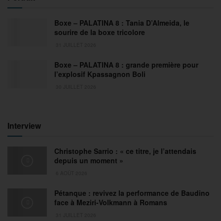
Boxe – PALATINA 8 : Tania D’Almeida, le
sourire de la boxe tricolore
31 JUILLET 2026
Boxe – PALATINA 8 : grande première pour
l’explosif Kpassagnon Boli
30 JUILLET 2026
Interview
Christophe Sarrio : « ce titre, je l’attendais
depuis un moment »
6 AOÛT 2026
Pétanque : revivez la performance de Baudino
face à Meziri-Volkmann à Romans
31 JUILLET 2026