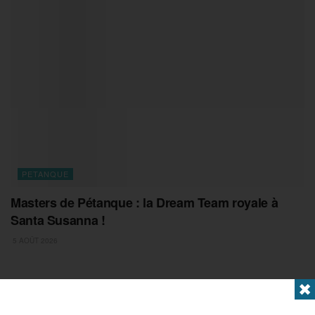
PETANQUE
Masters de Pétanque : la Dream Team royale à
Santa Susanna !
5 AOÛT 2026
✖
Laisser un commentaire