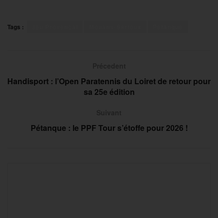
Tags :
Jeu Provençal
Mouans-Sartoux
Pétanque
Précedent
Handisport : l’Open Paratennis du Loiret de retour pour
sa 25e édition
Suivant
Pétanque : le PPF Tour s’étoffe pour 2026 !