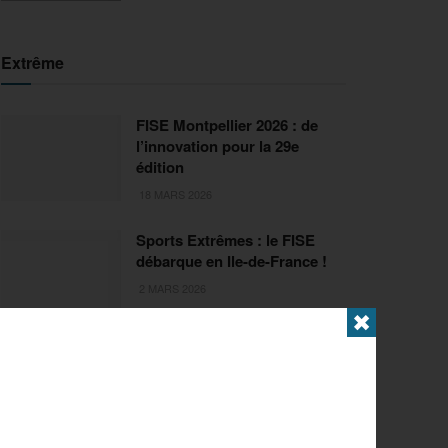
Extrême
FISE Montpellier 2026 : de
l’innovation pour la 29e
édition
18 MARS 2026
Sports Extrêmes : le FISE
débarque en Ile-de-France !
2 MARS 2026
✖
Articles populaires