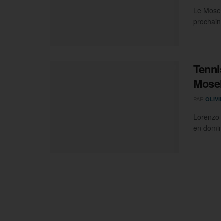
Le Mosel
prochain,
Tenni
Mosel
PAR
OLIV
Lorenzo 
en domin