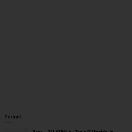
Portrait
Boxe – PALATINA 8 : Tania D’Almeida, le