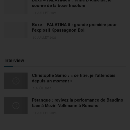
sourire de la boxe tricolore
31 JUILLET 2026
Boxe – PALATINA 8 : grande première pour
l’explosif Kpassagnon Boli
30 JUILLET 2026
Interview
Christophe Sarrio : « ce titre, je l’attendais
depuis un moment »
6 AOÛT 2026
Pétanque : revivez la performance de Baudino
face à Meziri-Volkmann à Romans
31 JUILLET 2026