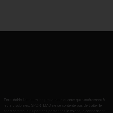
Formidable lien entre les pratiquants et ceux qui s’intéressent à
leurs disciplines, SPORTMAG ne se contente pas de traiter le
sport comme la plupart des personnes le voient, le connaissent,