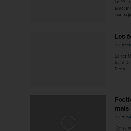
Le 26 ma
académiq
jeunes jo
Les é
PAR
MATT
Le 1er f
Saint-De
Denis : ..
Footb
mais 
PAR
OLIV
Ce samed