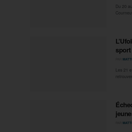
Du 20 au
Courneuv
L’Ufo
sport
PAR
MATT
Les 21 e
retrouver
Échec
jeune
PAR
MATT