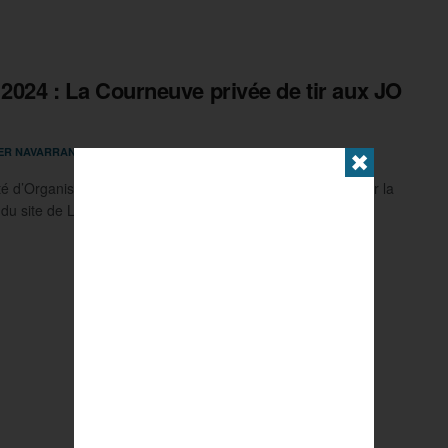
 2024 : La Courneuve privée de tir aux JO
25 JANVIER 2022
IER NAVARRANNE
0
✖
é d’Organisation des Jeux Olympiques émet des doutes sur la
du site de La Courneuve (Seine-Saint-Denis) à accueillir ...