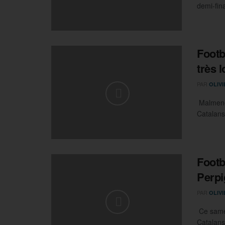
demi-fina
Footb
très l
PAR
OLIV
Malmené,
Catalans
Footb
Perpi
PAR
OLIV
Ce samed
Catalans