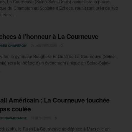
rs, La Courneuve (Seine-Saint-Denis) accueillera la phase
ue du Championnat Scolaire d’Échecs, réunissant près de 180
ueurs. ...
checs à l’honneur à La Courneuve
21 JANVIER 2025
HIEU CHAPERON
0
évrier, le gymnase Boughera El-Ouafi de La Courneuve (Seine-
nis) sera le théâtre d’un événement unique en Seine-Saint-
.
all Américain : La Courneuve touchée
pas coulée
16 JUIN 2023
IER NAVARRANNE
0
i (20h), le Flash La Courneuve se déplace à Marseille en