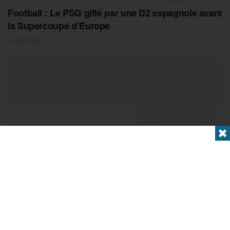
Football : Le PSG giflé par une D2 espagnole avant
la Supercoupe d’Europe
6 AOÛT 2026
✖
ILE-DE-FRANCE
Natation : Jules Bouyer offre à la France sa