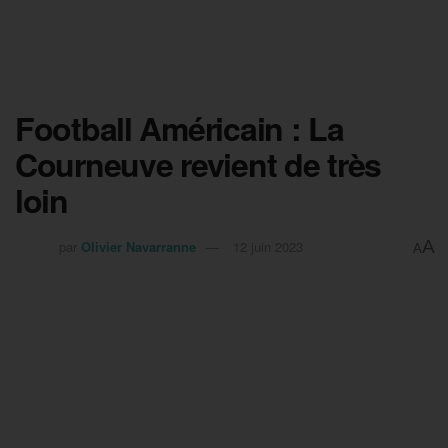
Football Américain : La
Courneuve revient de très
loin
A
par
Olivier Navarranne
12 juin 2023
A