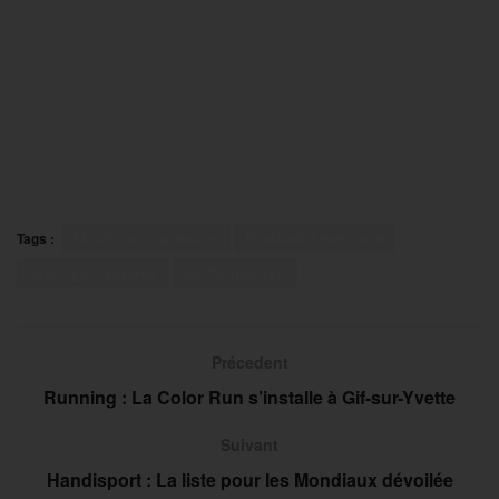
Tags :
Flash La Courneuve
Football Américain
Grizzlys Catalans
La Courneuve
Précedent
Running : La Color Run s’installe à Gif-sur-Yvette
Suivant
Handisport : La liste pour les Mondiaux dévoilée