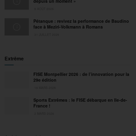
depuis un moment »
6 AOÛT 2026
Pétanque : revivez la performance de Baudino
face à Meziri-Volkmann à Romans
31 JUILLET 2026
Extrême
FISE Montpellier 2026 : de l’innovation pour la
29e édition
18 MARS 2026
Sports Extrêmes : le FISE débarque en Ile-de-
France !
2 MARS 2026