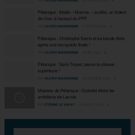
PAR
OLIVIER NAVARRANNE
20 FÉVRIER 2026
0
Pétanque : Mallet – Monros – Jouffre, un trident
de choc à l’assaut du PPF
PAR
OLIVIER NAVARRANNE
6 FÉVRIER 2026
0
Pétanque : Christophe Sarrio et sa bande titrés
après une incroyable finale !
PAR
OLIVIER NAVARRANNE
26 MAI 2025
0
Pétanque : Saint-Tropez passe la vitesse
supérieure !
PAR
OLIVIER NAVARRANNE
24 OCTOBRE 2024
0
Masters de Pétanque : Grandet éteint les
ambitions de Lacroix
PAR
ETIENNE LE VAN KY
13 JUILLET 2023
0