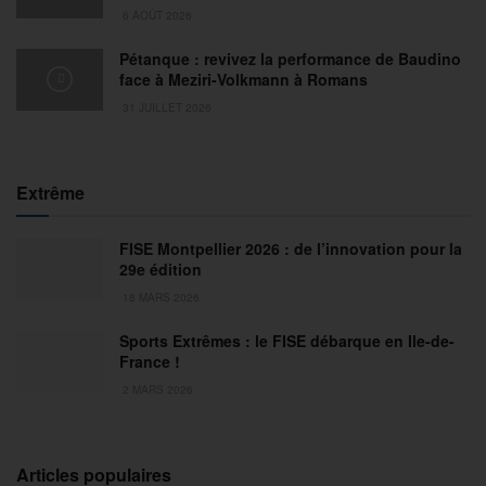
6 AOÛT 2026
Pétanque : revivez la performance de Baudino
face à Meziri-Volkmann à Romans
31 JUILLET 2026
Extrême
FISE Montpellier 2026 : de l’innovation pour la
29e édition
18 MARS 2026
Sports Extrêmes : le FISE débarque en Ile-de-
France !
2 MARS 2026
Articles populaires