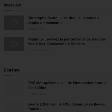
Interview
Christophe Sarrio : « ce titre, je l’attendais
depuis un moment »
6 AOÛT 2026
Pétanque : revivez la performance de Baudino
face à Meziri-Volkmann à Romans
31 JUILLET 2026
Extrême
FISE Montpellier 2026 : de l’innovation pour la
29e édition
18 MARS 2026
Sports Extrêmes : le FISE débarque en Ile-de-
France !