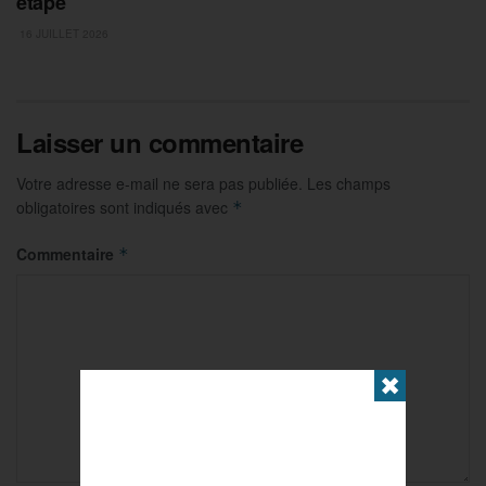
étape
16 JUILLET 2026
Laisser un commentaire
Votre adresse e-mail ne sera pas publiée.
Les champs
obligatoires sont indiqués avec
*
Commentaire
*
✖