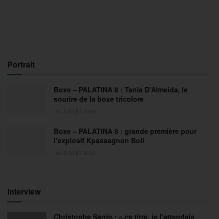
Portrait
Boxe – PALATINA 8 : Tania D’Almeida, le
sourire de la boxe tricolore
31 JUILLET 2026
Boxe – PALATINA 8 : grande première pour
l’explosif Kpassagnon Boli
30 JUILLET 2026
Interview
Christophe Sarrio : « ce titre, je l’attendais