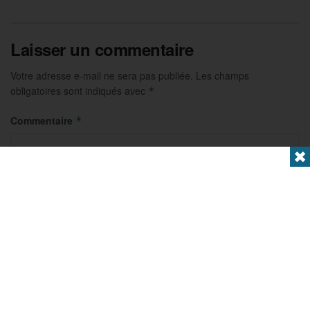
Laisser un commentaire
Votre adresse e-mail ne sera pas publiée.
Les champs
obligatoires sont indiqués avec
*
Commentaire
*
✖
Nom
*