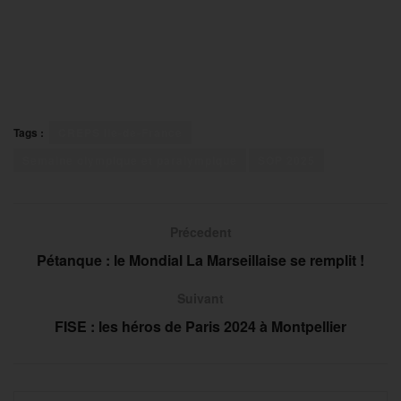
Tags :
CREPS Ile-de-France
Semaine olympique et paralympique
SOP 2025
Précedent
Pétanque : le Mondial La Marseillaise se remplit !
Suivant
FISE : les héros de Paris 2024 à Montpellier