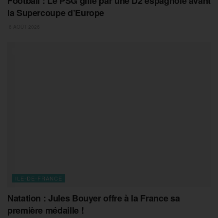
Football : Le PSG giflé par une D2 espagnole avant
la Supercoupe d’Europe
6 AOÛT 2026
ILE-DE-FRANCE
Natation : Jules Bouyer offre à la France sa
première médaille !