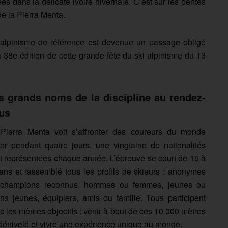
es dans la délicate ivoire hivernale. C’est sur les pentes
de la Pierra Menta.
ki-alpinisme de référence est devenue un passage obligé
la 38e édition de cette grande fête du ski alpinisme du 13
s grands noms de la discipline au rendez-
us
Pierra Menta voit s’affronter des coureurs du monde
ier pendant quatre jours, une vingtaine de nationalités
t représentées chaque année. L’épreuve se court de 15 à
ans et rassemblé tous les profils de skieurs : anonymes
champions reconnus, hommes ou femmes, jeunes ou
ns jeunes, équipiers, amis ou famille. Tous participent
c les mêmes objectifs : venir à bout de ces 10 000 mètres
dénivelé et vivre une expérience unique au monde.