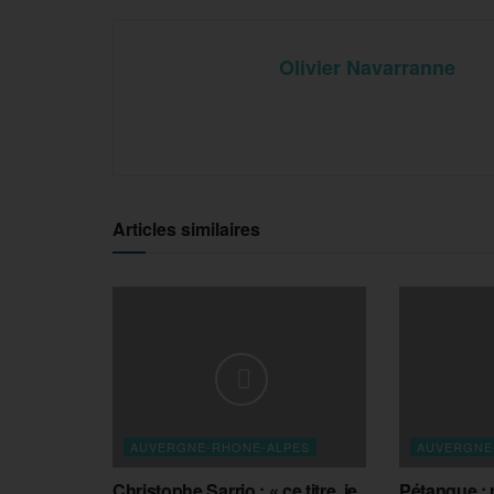
Olivier Navarranne
Articles similaires
AUVERGNE-RHONE-ALPES
AUVERGNE
Christophe Sarrio : « ce titre, je
Pétanque : r