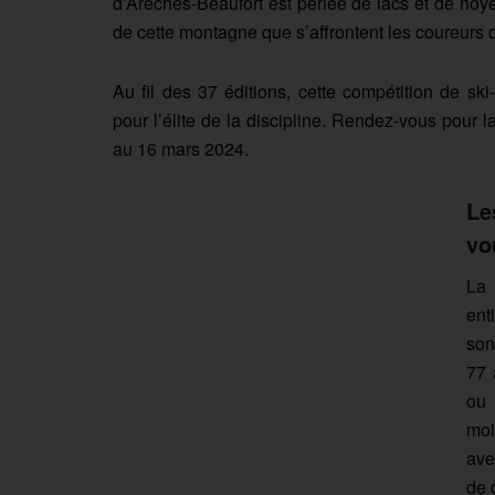
d’Arêches-Beaufort est perlée de lacs et de noyé
de cette montagne que s’affrontent les coureurs 
Au fil des 37 éditions, cette compétition de s
pour l’élite de la discipline. Rendez-vous pour 
au 16 mars 2024.
Le
vo
La 
ent
son
77 
ou 
moi
ave
de 