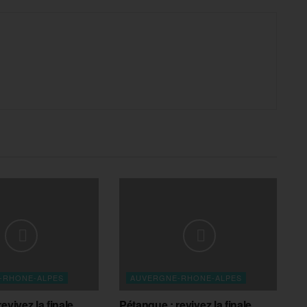
-RHONE-ALPES
AUVERGNE-RHONE-ALPES
evivez la finale
Pétanque : revivez la finale