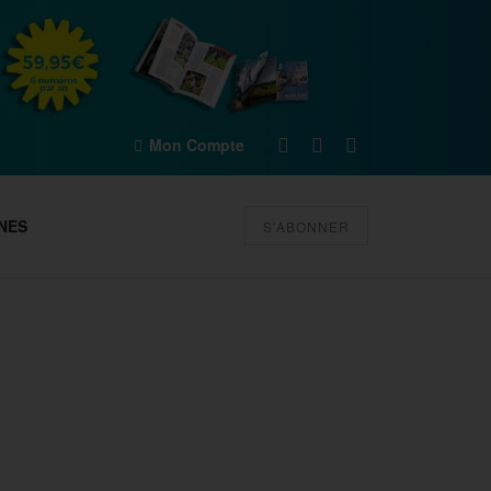
Mon Compte
NES
S'ABONNER