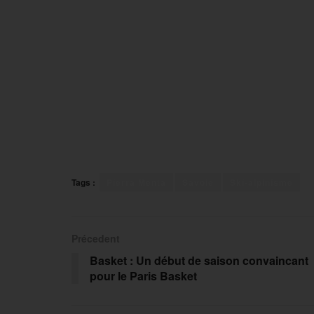
Tags :
Pierra Menta
Savoie
Ski-alpinisme
Précedent
Basket : Un début de saison convaincant
pour le Paris Basket