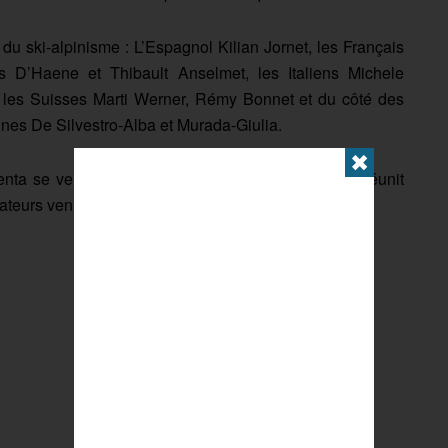
u ski-alpinisme : L’Espagnol Kilian Jornet, les Français
s D’Haene et Thibault Anselmet, les Italiens Michele
, les Suisses Marti Werner, Rémy Bonnet et du côté des
nnes De Silvestro-Alba et Murada-Giulia.
✖
enta se veut une grande fête du ski alpinisme qui réunit
tateurs venus encourager les coureurs.