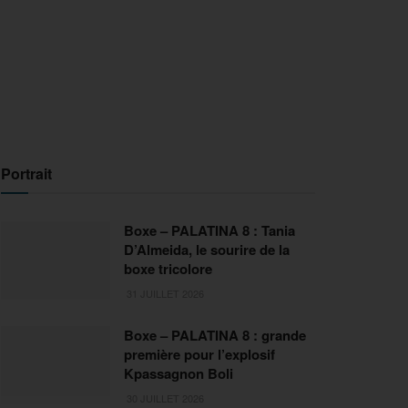
Portrait
Boxe – PALATINA 8 : Tania
D’Almeida, le sourire de la
boxe tricolore
31 JUILLET 2026
Boxe – PALATINA 8 : grande
première pour l’explosif
Kpassagnon Boli
30 JUILLET 2026