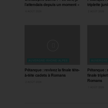
l’attendais depuis un moment »
triplette j
6 AOÛT 2026
2 AOÛT 2026
AUVERGNE-RHONE-ALPES
AUVERGNE
Pétanque : revivez la finale tête-
Pétanque : 
à-tête cadets à Romans
finale tripl
Romans
2 AOÛT 2026
1 AOÛT 2026