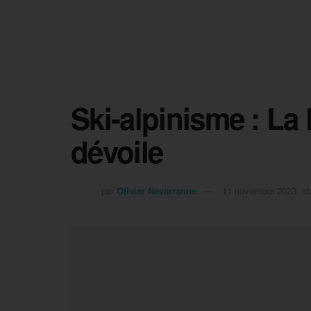
Ski-alpinisme : La
dévoile
par
Olivier Navarranne
11 novembre 2023
d