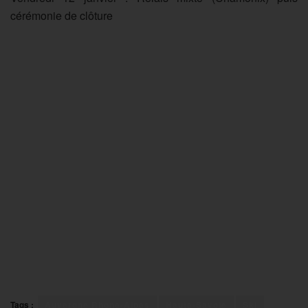
cérémonie de clôture
Tags :
Auvergne Rhône-Alpes
Haute-Savoie
Ski