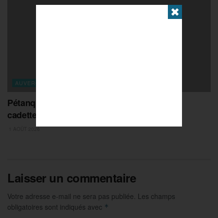
✖
AUVERGNE-RHONE-ALPES
Pétanque : revivez la demi-finale doublette
cadettes à Romans
1 AOÛT 2026
Laisser un commentaire
Votre adresse e-mail ne sera pas publiée.
Les champs
obligatoires sont indiqués avec
*