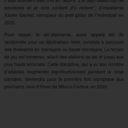
c’était vraiment bien mis en œuvre. J’ai déjà beaucoup de
souvenirs et je suis content d’y revenir”,
s’impatiente
Xavier Gachet, vainqueur du petit globe de l’individuel en
2022.
Pour rappel, le ski-alpinisme, aussi appelé ski de
randonnée pour sa déclinaison loisir, consiste à parcourir
des itinéraires en montagne ou haute montagne. Le terrain
de jeu est immense, allant des stations de ski et jusqu’aux
plus hauts sommets. Cette discipline, qui a vu son nombre
d’adeptes augmenter significativement pendant la crise
sanitaire, deviendra pour la première fois olympique aux
prochains Jeux d’Hiver de Milano-Cortina, en 2026.