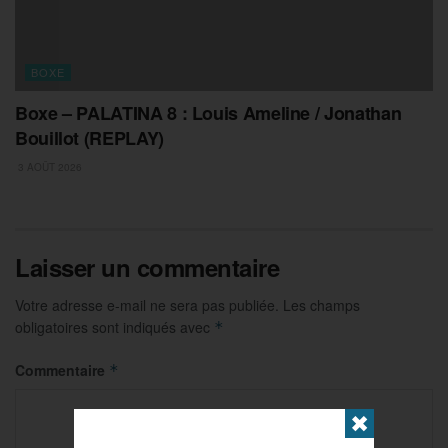
BOXE
Boxe – PALATINA 8 : Louis Ameline / Jonathan
Bouillot (REPLAY)
3 AOÛT 2026
Laisser un commentaire
Votre adresse e-mail ne sera pas publiée.
Les champs
obligatoires sont indiqués avec
*
Commentaire
*
✖