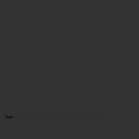
Tags :
Boulogne-sur-Mer
Elite A
Savate