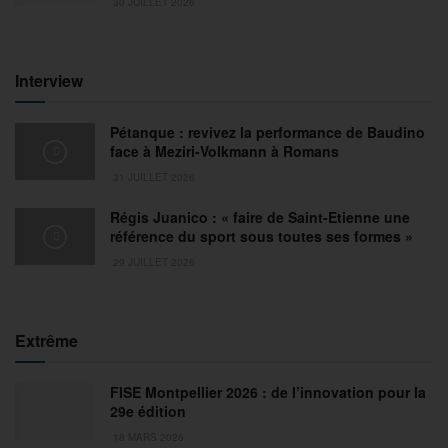
30 JUILLET 2026
Interview
Pétanque : revivez la performance de Baudino
face à Meziri-Volkmann à Romans
31 JUILLET 2026
Régis Juanico : « faire de Saint-Etienne une
référence du sport sous toutes ses formes »
29 JUILLET 2026
Extrême
FISE Montpellier 2026 : de l’innovation pour la
29e édition
18 MARS 2026