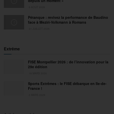
depuis un moment »
6 AOÛT 2026
Pétanque : revivez la performance de Baudino
face à Meziri-Volkmann à Romans
31 JUILLET 2026
Extrême
FISE Montpellier 2026 : de l’innovation pour la
29e édition
18 MARS 2026
Sports Extrêmes : le FISE débarque en Ile-de-
France !
2 MARS 2026