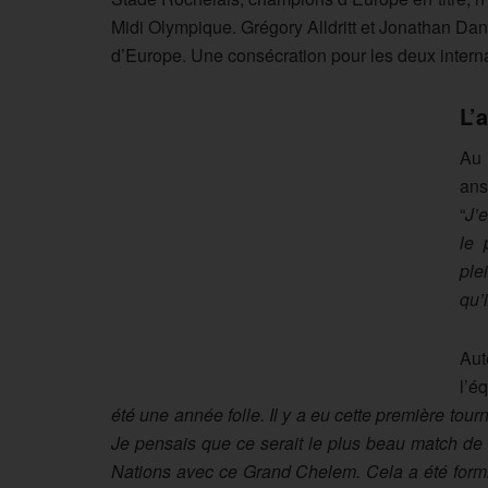
Midi Olympique. Grégory Alldritt et Jonathan Dan
d’Europe. Une consécration pour les deux interna
L’
Au 
ans
“
J’
le 
ple
qu’
Aut
l’é
été une année folle. Il y a eu cette première tour
Je pensais que ce serait le plus beau match de
Nations avec ce Grand Chelem. Cela a été formi