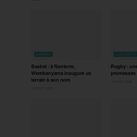
BASKET
COLLECTI
Basket : à Nanterre,
Rugby : une
Wembanyama inaugure un
promesses e
terrain à son nom
4 AOÛT 2026
4 AOÛT 2026