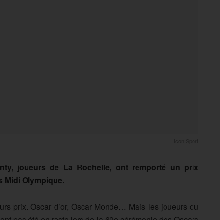
Icon Sport
anty, joueurs de La Rochelle, ont remporté un prix
s Midi Olympique.
eurs prix. Oscar d’or, Oscar Monde… Mais les joueurs du
’ont pas été en reste lors de la 69e cérémonie des Oscars