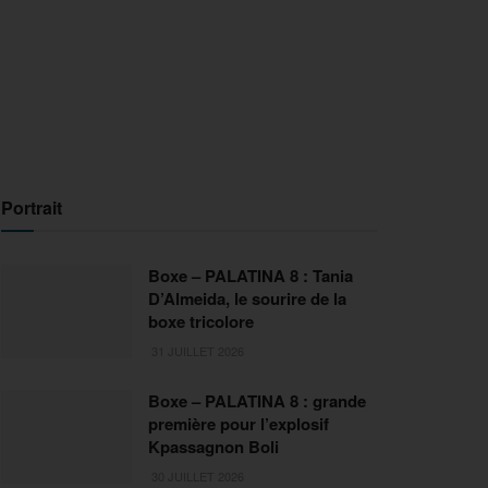
Portrait
Boxe – PALATINA 8 : Tania
D’Almeida, le sourire de la
boxe tricolore
31 JUILLET 2026
Boxe – PALATINA 8 : grande
première pour l’explosif
Kpassagnon Boli
30 JUILLET 2026