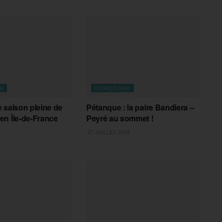
FS
DORDOGNE
 saison pleine de
Pétanque : la paire Bandiera –
n Île-de-France
Peyré au sommet !
27 JUILLET 2026