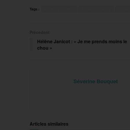
Tags :
Grégory Alldritt
Jonathan Danty
Oscar
Précedent
Hélène Janicot : « Je me prends moins le
chou »
Séverine Bouquet
Articles similaires