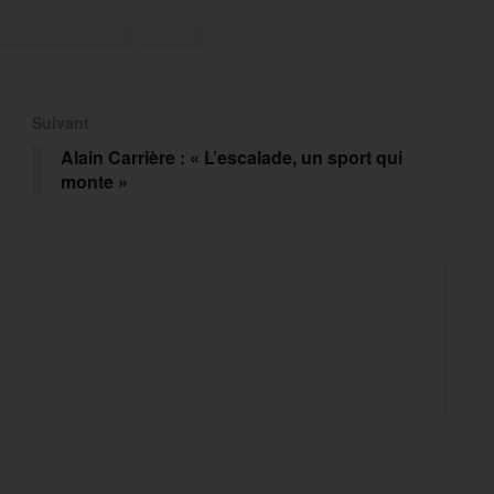
s Midi Olympique
Rugby
Suivant
Alain Carrière : « L’escalade, un sport qui
monte »