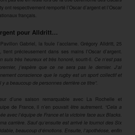
ty ont respectivement remporté l’Oscar d’argent et l’Oscar
tionaux français.
argent pour Alldritt…
Pavillon Gabriel, la foule l’acclame. Grégory Alldritt, 25
, tient précieusement dans ses mains l’Oscar d’argent.
en suis très heureux et très honoré,
sourit-il.
Ce n’est pas
premier, j’espère que ce ne sera pas le dernier. J’ai
inement conscience que le rugby est un sport collectif et
il y a beaucoup de personnes derrière ce titre”.
eur d’une saison remarquable avec La Rochelle et
quipe de France, il n’en pouvait être autrement.
“Cela a
née avec l’équipe de France et la victoire face aux Blacks.
 ma carrière
.
Sauf qu’ensuite est arrivé le tournoi des Six
dable, beaucoup d’émotions. Ensuite, l’apothéose, enfin