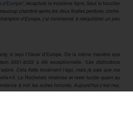
e d’Europe
”,
récapitule le troisième ligne. Seul le bouclier
eaucoup chambré après les deux finales perdues,
confie-
e champion d’Europe, j’ai commencé à rééquilibrer un peu
 Danty, a reçu l’Oscar d’Europe. De la même manière que
aison 2021-2022 a été exceptionnelle.
“Les distinctions
adore. Cela flatte forcément l’égo, mais je sais que ma
pelle-t-il. Le Rochelais relativise et reste lucide quant au
endance à voir les autres honorés. Aujourd’hui c’est moi,
st pas une fin en soi,
ajoute-t-il.
Il y a encore beaucoup de