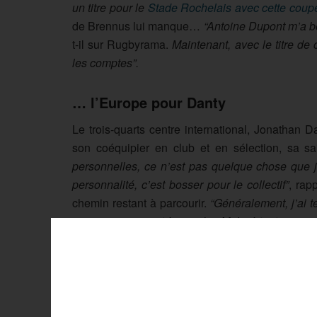
un titre pour le
Stade Rochelais avec cette coup
de Brennus lui manque…
“Antoine Dupont m’a b
t-il sur Rugbyrama.
Maintenant, avec le titre d
les comptes”.
… l’Europe pour Danty
Le trois-quarts centre international, Jonathan
son coéquipier en club et en sélection, sa s
personnelles, ce n’est pas quelque chose que j’
personnalité, c’est bosser pour le collectif”
, rap
chemin restant à parcourir.
“Généralement, j’ai t
je pense que c’est à prendre. Malgré tout, ce n’e
travail.”