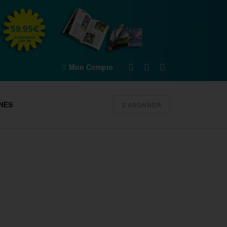
Mon Compte
NES
S'ABONNER