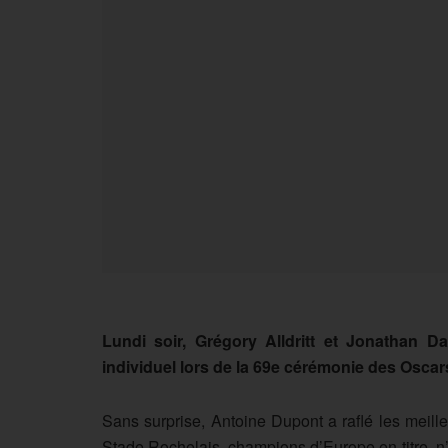
Lundi soir, Grégory Alldritt et Jonathan D
individuel lors de
la 69e cérémonie des Oscar
Sans surprise, Antoine Dupont a raflé les meill
Stade Rochelais, champions d’Europe en titre, n