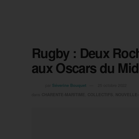
Rugby : Deux Roc
aux Oscars du Mid
par
Séverine Bouquet
25 octobre 2022
dans
CHARENTE-MARITIME
,
COLLECTIFS
,
NOUVELLE-