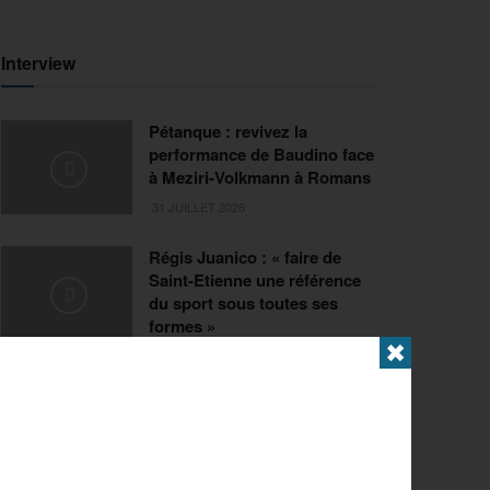
Interview
Pétanque : revivez la
performance de Baudino face
à Meziri-Volkmann à Romans
31 JUILLET 2026
Régis Juanico : « faire de
Saint-Etienne une référence
du sport sous toutes ses
formes »
✖
29 JUILLET 2026
Extrême