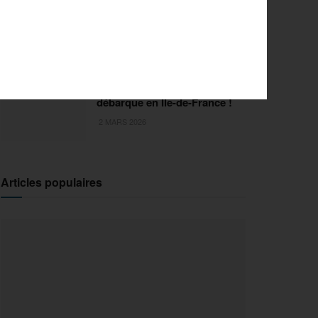
FISE Montpellier 2026 : de
l’innovation pour la 29e
édition
18 MARS 2026
Sports Extrêmes : le FISE
débarque en Ile-de-France !
2 MARS 2026
Articles populaires