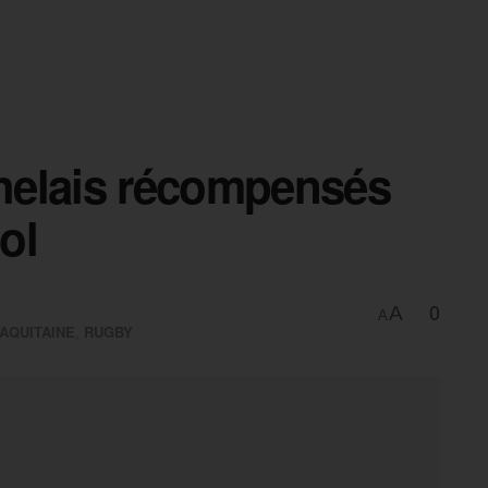
helais récompensés
ol
0
A
A
AQUITAINE
,
RUGBY