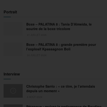
Portrait
Boxe – PALATINA 8 : Tania D’Almeida, le
sourire de la boxe tricolore
31 JUILLET 2026
Boxe – PALATINA 8 : grande première pour
l’explosif Kpassagnon Boli
30 JUILLET 2026
Interview
Christophe Sarrio : « ce titre, je l’attendais
depuis un moment »
6 AOÛT 2026
Pétanque : revivez la performance de Baudino