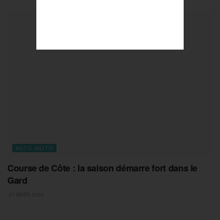
AUTO-MOTO
Course de Côte : la saison démarre fort dans le
Gard
27 MARS 2026