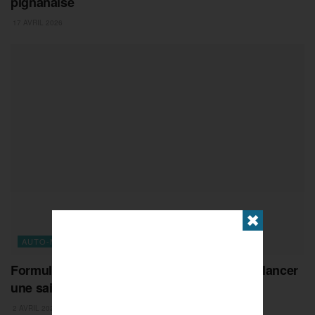
pignanaise
17 AVRIL 2026
✖
AUTO-MOTO
Formule 4 : un record de participation pour lancer
une saison très attendue
2 AVRIL 2026