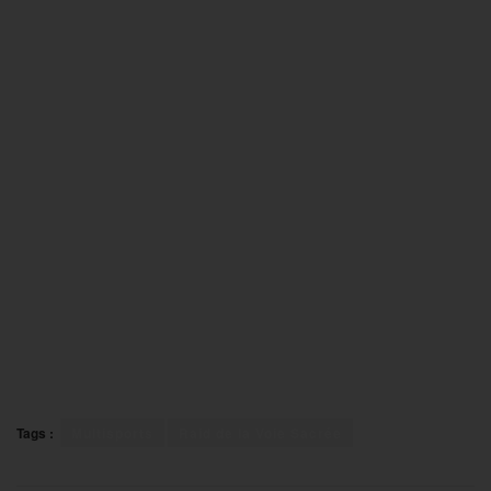
Tags :
Multisports
Raid de la Voie Sacrée