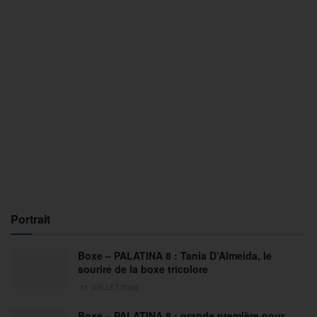
Portrait
Boxe – PALATINA 8 : Tania D’Almeida, le
sourire de la boxe tricolore
31 JUILLET 2026
Boxe – PALATINA 8 : grande première pour