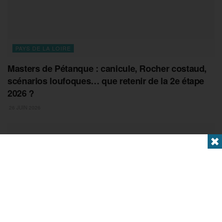
PAYS DE LA LOIRE
Masters de Pétanque : canicule, Rocher costaud,
scénarios loufoques… que retenir de la 2e étape
2026 ?
26 JUIN 2026
✖