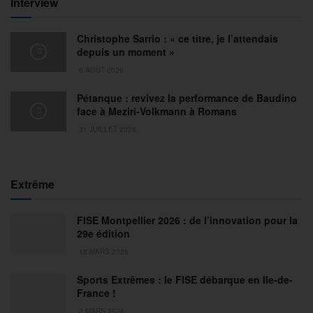
Interview
Christophe Sarrio : « ce titre, je l’attendais
depuis un moment »
6 AOÛT 2026
Pétanque : revivez la performance de Baudino
face à Meziri-Volkmann à Romans
31 JUILLET 2026
Extrême
FISE Montpellier 2026 : de l’innovation pour la
29e édition
18 MARS 2026
Sports Extrêmes : le FISE débarque en Ile-de-
France !
2 MARS 2026