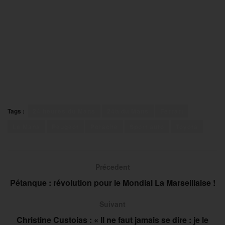
Tags :
24 heures du Mans
24h du Mans
Ferrari
Le Mans
Peugeot
Porsche
Sport auto
Toyota
Précedent
Pétanque : révolution pour le Mondial La Marseillaise !
Suivant
Christine Custoias : « Il ne faut jamais se dire : je le